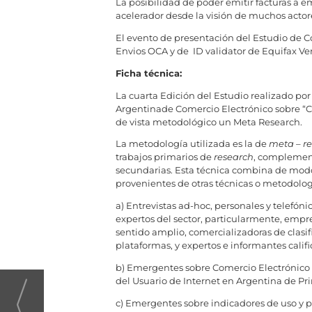
La posibilidad de poder emitir facturas a e
acelerador desde la visión de muchos actore
El evento de presentación del Estudio de C
Envios OCA y de ID validator de Equifax Ver
Ficha técnica:
La cuarta Edición del Estudio realizado po
Argentinade Comercio Electrónico sobre “C
de vista metodológico un Meta Research.
La metodología utilizada es la de
meta – r
trabajos primarios de
research
, compleme
secundarias. Esta técnica combina de modo 
provenientes de otras técnicas o metodologí
a) Entrevistas ad-hoc, personales y telefóni
expertos del sector, particularmente, empr
sentido amplio, comercializadoras de clasi
plataformas, y expertos e informantes califi
b) Emergentes sobre Comercio Electrónico p
del Usuario de Internet en Argentina de Pr
c) Emergentes sobre indicadores de uso y p