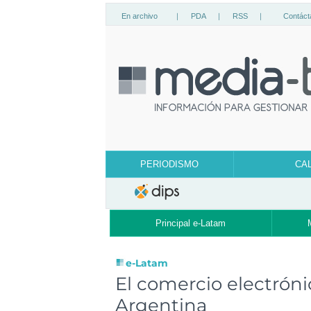
En archivo
|
PDA
|
RSS
|
Contáct
PERIODISMO
CA
Principal e-Latam
e-Latam
El comercio electróni
Argentina