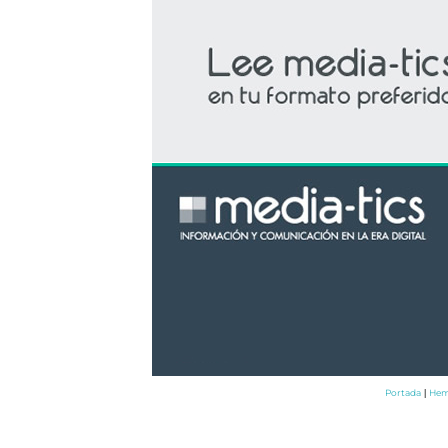
Portada
Hem
|