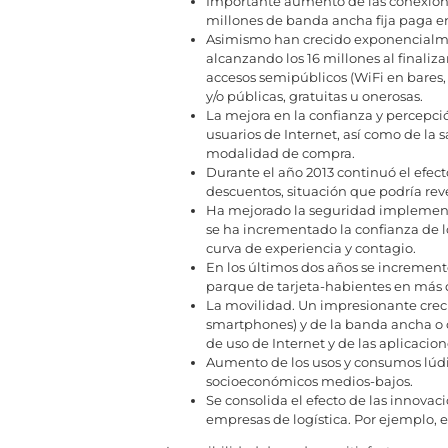
Importante aumento de las conexione
millones de banda ancha fija paga en
Asimismo han crecido exponencialm
alcanzando los 16 millones al finaliz
accesos semipúblicos (WiFi en bares,
y/o públicas, gratuitas u onerosas.
La mejora en la confianza y percepció
usuarios de Internet, así como de la s
modalidad de compra.
Durante el año 2013 continuó el efecto
descuentos, situación que podría rev
Ha mejorado la seguridad implementada
se ha incrementado la confianza de lo
curva de experiencia y contagio.
En los últimos dos años se increment
parque de tarjeta-habientes en más d
La movilidad. Un impresionante crecim
smartphones) y de la banda ancha o 
de uso de Internet y de las aplicacione
Aumento de los usos y consumos lúdic
socioeconómicos medios-bajos.
Se consolida el efecto de las innovaci
empresas de logística. Por ejemplo, el