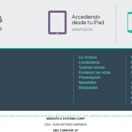
eroteca
Índice temático
Sitemap News
Búsquedas
[ RSS - XML ]
Política de privacidad y cookie
|
|
|
|
|
MEDIATICS SYSTEMS CORP
CEO: JUAN ANTONIO HERVADA
1801 CORDOVA ST