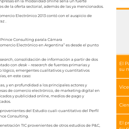
mpresas en la modalidad online sería un fuerte
s de la oferta sectorial, además de las ya mencionados.
omercio Electrónico 2013 contó con el auspicio de
az .
r Prince Consulting parala Cámara
omercio Electrónico en Argentina” es desde el punto
esearch
, consolidación de información a partir de dos
El P
ntado con
desk – research
de fuentes primarias y
su 
lógico, emergentes cualitativos y cuantitativos
as, en este caso:
cas, y en profundidad a los principales actores y
Vice
esas de comercio electrónico, de marketing digital en
ficados y publicidad online, medios de pago y
cados.
Cier
rovenientes del Estudio cuali-cuantitativo del Perfil
ince Consulting.
El p
enetración TIC provenientes de otros estudios de P&C,
su p