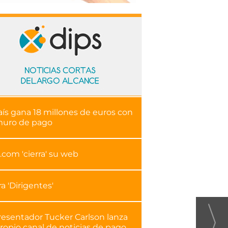
aís gana 18 millones de euros con
muro de pago
.com 'cierra' su web
ra 'Dirigentes'
resentador Tucker Carlson lanza
ropio canal de noticias de pago