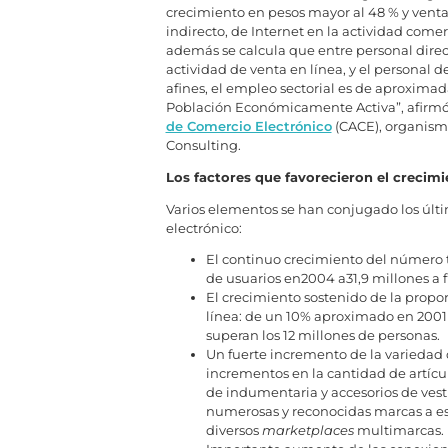
crecimiento en pesos mayor al 48 % y ventas 
indirecto, de Internet en la actividad comer
además se calcula que entre personal direc
actividad de venta en línea, y el personal d
afines, el empleo sectorial es de aproxima
Población Económicamente Activa”, afirmó 
de Comercio Electrónico
(CACE), organismo
Consulting.
Los factores que favorecieron el crecim
Varios elementos se han conjugado los últi
electrónico:
El continuo crecimiento del número to
de usuarios en2004 a31,9 millones a f
El crecimiento sostenido de la propo
línea: de un 10% aproximado en 2001 
superan los 12 millones de personas.
Un fuerte incremento de la variedad d
incrementos en la cantidad de artícul
de indumentaria y accesorios de vesti
numerosas y reconocidas marcas a e
diversos
marketplaces
multimarcas.