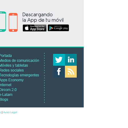
s
Aviso Legal
|