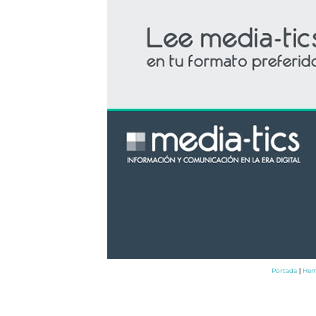
Portada
Hem
|