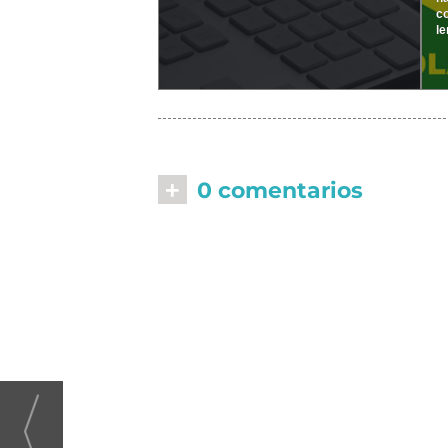
c
le
+
0 comentarios