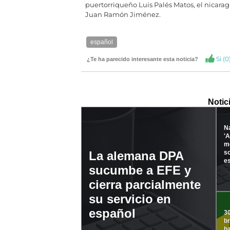
puertorriqueño Luis Palés Matos, el nicara
Juan Ramón Jiménez.
español
Si (
0
¿Te ha parecido interesante esta noticia?
Notic
N
'A
me
s
La alemana DPA
e
sucumbe a EFE y
cierra parcialmente
su servicio en
español
30
br
ha