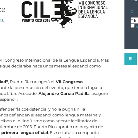
ca
Comp
ra
C
 VII Congreso Internacional de la Lengua Española. Más
aís que declaraba hace unos meses al español como
dad”
, Puerto Rico acogerá el
VII Congreso
rante la presentación del evento, que tendrá lugar a
ado Libre Asociado,
Alejandro García Padilla
, aseguró
 español”.
ender “la coexistencia, y no la pugna ni la
ueños defienden el español como lengua materna y
nciben el bilingüismo como agente facilitador del
tiembre de 2015, Puerto Rico aprobó un proyecto de
 primera lengua oficial
. Ese estatus lo compartía