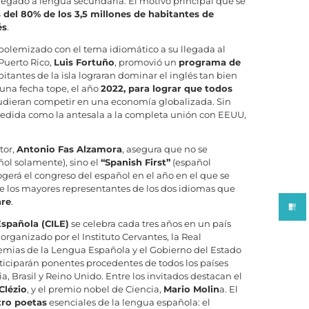
elegado a lengua secundaria. El motivo principal que se
del 80% de los 3,5 millones de habitantes de
és
.
polemizado con el tema idiomático a su llegada al
Puerto Rico,
Luis Fortuño
, promovió un
programa de
bitantes de la isla lograran dominar el inglés tan bien
 una fecha tope, el año
2022, para lograr que todos
udieran competir en una economía globalizada. Sin
 medida como la antesala a la completa unión con EEUU,
tor,
Antonio Fas Alzamora
, asegura que no se
ol solamente), sino el
“Spanish First”
(español
ogerá el congreso del español en el año en el que se
de los mayores representantes de los dos idiomas que
are
.
Española (CILE)
se celebra cada tres años en un país
organizado por el Instituto Cervantes, la Real
mias de la Lengua Española y el Gobierno del Estado
rticiparán ponentes procedentes de todos los países
 Brasil y Reino Unido. Entre los invitados destacan el
Clézio
, y el premio nobel de Ciencia,
Mario Molin
a. El
tro poetas
esenciales de la lengua española: el