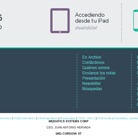
eroteca
Índice temático
Sitemap News
Búsquedas
[ RSS - XML ]
Política de privacidad y cookie
|
|
|
|
|
MEDIATICS SYSTEMS CORP
CEO: JUAN ANTONIO HERVADA
1801 CORDOVA ST