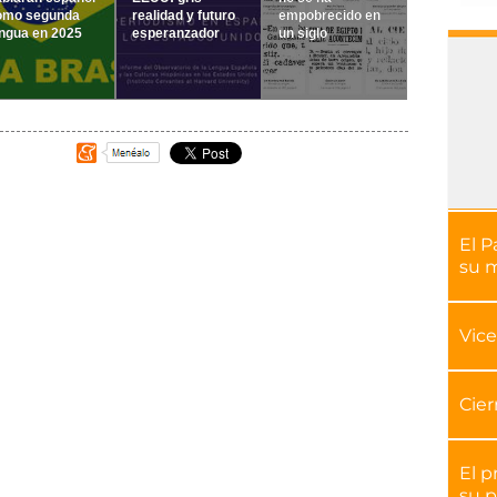
omo segunda
realidad y futuro
empobrecido en
ngua en 2025
esperanzador
un siglo
El P
su 
Vice
Cier
El p
su p