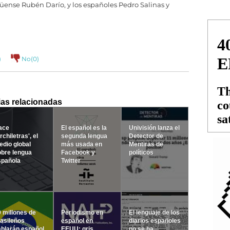
güense Rubén Darío, y los españoles Pedro Salinas y
)
No(
0
)
ias relacionadas
ace
El español es la
Univisión lanza el
rchiletras', el
segunda lengua
Detector de
dio global
más usada en
Mentiras de
obre lengua
Facebook y
políticos
spañola
Twitter
 millones de
Periodismo en
El lenguaje de los
asileños
español en
diarios españoles
blarán español
EEUU: gris
no se ha