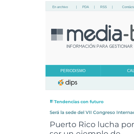
En archivo
|
PDA
|
RSS
|
Contáct
PERIODISMO
CA
Tendencias con futuro
Será la sede del VII Congreso Intern
Puerto Rico lucha po
ser un ejemplo de