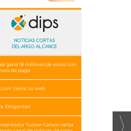
aís gana 18 millones de euros con
muro de pago
.com 'cierra' su web
ra 'Dirigentes'
resentador Tucker Carlson lanza
ropio canal de noticias de pago