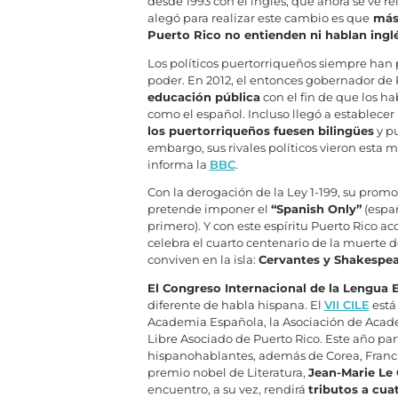
desde 1993 con el inglés, que ahora se ve r
alegó para realizar este cambio es que
más 
Puerto Rico no entienden ni hablan ingl
Los políticos puertorriqueños siempre han 
poder. En 2012, el entonces gobernador de 
educación pública
con el fin de que los ha
como el español. Incluso llegó a establecer
los puertorriqueños fuesen bilingües
y p
embargo, sus rivales políticos vieron esta
informa la
BBC
.
Con la derogación de la Ley 1-199, su promo
pretende imponer el
“Spanish Only”
(españ
primero). Y con este espíritu Puerto Rico ac
celebra el cuarto centenario de la muerte 
conviven en la isla:
Cervantes y Shakespe
El Congreso Internacional de la Lengua 
diferente de habla hispana. El
VII CILE
está 
Academia Española, la Asociación de Acade
Libre Asociado de Puerto Rico. Este año pa
hispanohablantes, además de Corea, Francia,
premio nobel de Literatura,
Jean-Marie Le 
encuentro, a su vez, rendirá
tributos a cua