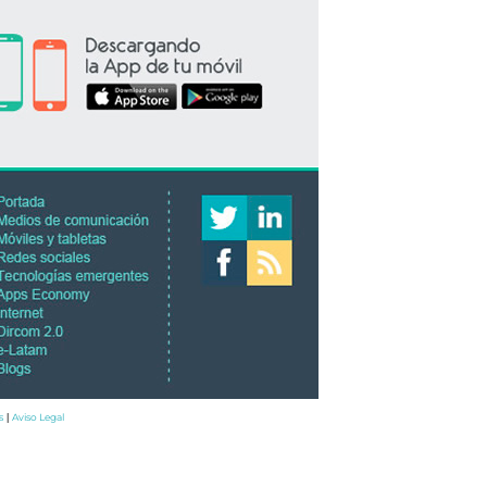
s
Aviso Legal
|