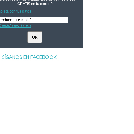
GRATIS
en tu correo?
leta con tus datos
ondiciones de uso