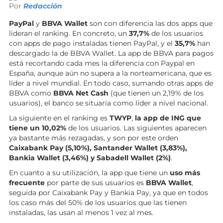
Por
Redacción
PayPal
y
BBVA Wallet
son con diferencia las dos apps que
lideran el ranking. En concreto, un
37,7%
de los usuarios
con apps de pago instaladas tienen PayPal, y el
35,7%
han
descargado la de BBVA Wallet. La app de BBVA para pagos
está recortando cada mes la diferencia con Paypal en
España, aunque aún no supera a la norteamericana, que es
líder a nivel mundial. En todo caso, sumando otras apps de
BBVA como
BBVA Net Cash
(que tienen un 2,19% de los
usuarios), el banco se situaría como líder a nivel nacional.
La siguiente en el ranking es
TWYP
,
la app de ING que
tiene un 10,02%
de los usuarios. Las siguientes aparecen
ya bastante más rezagadas, y son por este orden
Caixabank Pay (5,10%), Santander Wallet (3,83%),
Bankia Wallet (3,46%) y Sabadell Wallet
(2%)
.
En cuanto a su utilización, la app que tiene un
uso más
frecuente
por parte de sus usuarios es
BBVA Wallet
,
seguida por Caixabank Pay y Bankia Pay, ya que en todos
los caso más del 50% de los usuarios que las tienen
instaladas, las usan al menos 1 vez al mes.