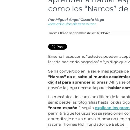
como los “Narcos” de 
Por
Miguel Ángel Ossorio Vega
Más artículos de este autor
jueves 08 de septiembre de 2016
,
13:47h
Enseña frases como “ustedes pueden acepta
la vida haciendo negocios” o “yo digo que 
Se ha convertido en la serie más exitosa de 
“Narcos” da el salto al mundo académico
digital para aprender idiomas
. Allí ya se
enseñe la jerga necesaria para
“hablar com
La mecánica del curso no difiere de la habi
serie: desde las fotografías hasta los diálogo
“narco-español”
, según
explican los promo
permitirá que los usuarios se relacionen co
aprendizaje de un nuevo idioma no tiene q
razona Thomas Holl, fundador de Babbel.