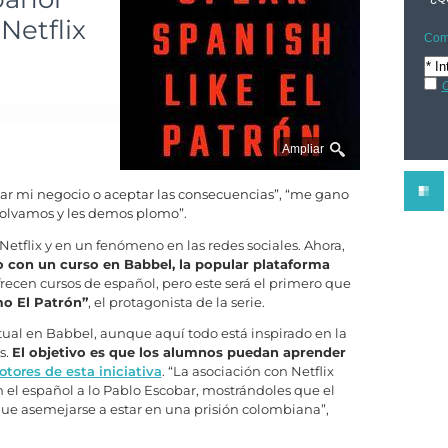
Netflix
Comp
C
Ampliar
r mi negocio o aceptar las consecuencias”, “me gano
volvamos y les demos plomo”.
Netflix y en un fenómeno en las redes sociales. Ahora,
 con un curso en Babbel, la popular plataforma
 ofrecen cursos de español, pero este será el primero que
o El Patrón”
, el protagonista de la serie.
tual en Babbel, aunque aquí todo está inspirado en la
s.
El objetivo es que los alumnos puedan aprender
tores de esta iniciativa
. “La asociación con Netflix
n el español a lo Pablo Escobar, mostrándoles que el
ue asemejarse a estar en una prisión colombiana”,