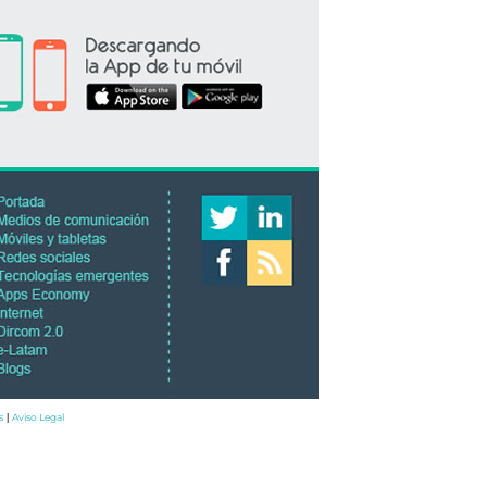
s
Aviso Legal
|