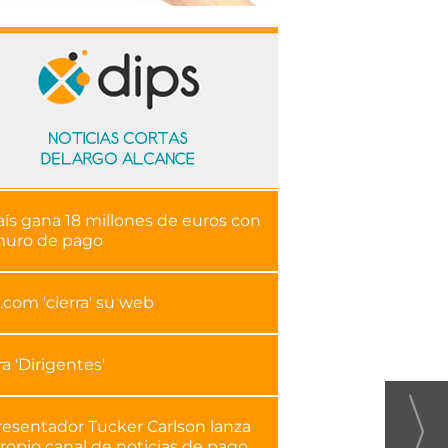
aís gana 18 millones de euros con
muro de pago
.com 'cierra' su web
ra 'Dirigentes'
resentador Tucker Carlson lanza
ropio canal de noticias de pago