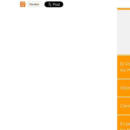
El P
su 
Vice
Cier
El p
su p