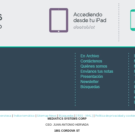
eroteca
Índice temático
Sitemap News
Búsquedas
[ RSS - XML ]
Política de privacidad y cookie
|
|
|
|
|
MEDIATICS SYSTEMS CORP
CEO: JUAN ANTONIO HERVADA
1801 CORDOVA ST