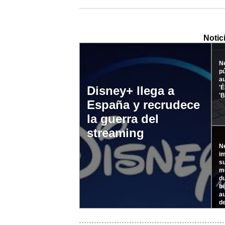
Notic
Ne
pú
au
'É
Disney+ llega a
'
España y recrudece
la guerra del
streaming
Ne
im
su
me
du
be
a
d