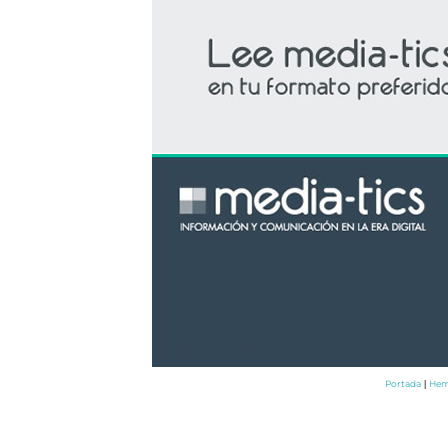
Portada
Hem
|