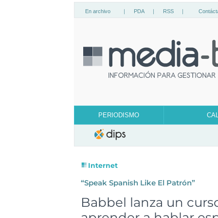
En archivo
|
PDA
|
RSS
|
Contáct
PERIODISMO
CA
Internet
“Speak Spanish Like El Patrón”
Babbel lanza un curs
aprender a hablar es