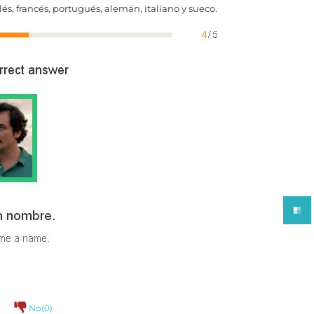
lés, francés, portugués, alemán, italiano y sueco.
)
No(
0
)