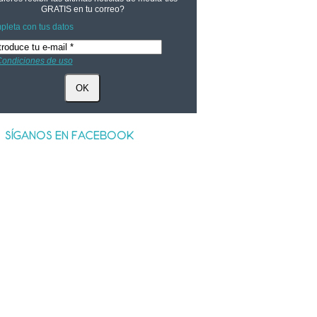
GRATIS
en tu correo?
leta con tus datos
ondiciones de uso