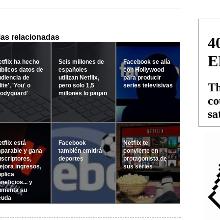
ias relacionadas
tflix ha hecho
Seis millones de
Facebook se alía
blicos datos de
españoles
con Hollywood
diencia de
utilizan Netflix,
para producir
lite', 'You' o
pero solo 1,5
series televisivas
Bodyguard'
millones lo pagan
tflix está
Facebook
Netflix te
parable y gana
también emitirá
convierte en
scriptores,
deportes
protagonista de
jora ingresos,
sus series
plica
neficios... y
umenta su
euda