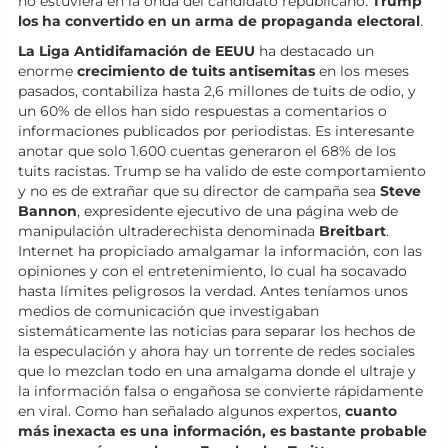
no estuviera en la onda del candidato republicano.
Trump
los ha convertido en un arma de propaganda electoral
.
La Liga Antidifamación de EEUU
ha destacado un
enorme
crecimiento de tuits antisemitas
en los meses
pasados, contabiliza hasta 2,6 millones de tuits de odio, y
un 60% de ellos han sido respuestas a comentarios o
informaciones publicados por periodistas. Es interesante
anotar que solo 1.600 cuentas generaron el 68% de los
tuits racistas. Trump se ha valido de este comportamiento
y no es de extrañar que su director de campaña sea
Steve
Bannon
, expresidente ejecutivo de una página web de
manipulación ultraderechista denominada
Breitbart
.
Internet ha propiciado amalgamar la información, con las
opiniones y con el entretenimiento, lo cual ha socavado
hasta límites peligrosos la verdad. Antes teníamos unos
medios de comunicación que investigaban
sistemáticamente las noticias para separar los hechos de
la especulación y ahora hay un torrente de redes sociales
que lo mezclan todo en una amalgama donde el ultraje y
la información falsa o engañosa se convierte rápidamente
en viral. Como han señalado algunos expertos,
cuanto
más inexacta es una información, es bastante probable