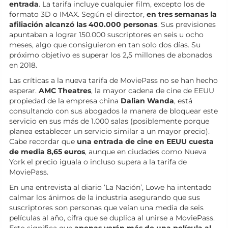
entrada
. La tarifa incluye cualquier film, excepto los de
formato 3D o IMAX. Según el director,
en tres semanas la
afiliación alcanzó las 400.000 personas
. Sus previsiones
apuntaban a lograr 150.000 suscriptores en seis u ocho
meses, algo que consiguieron en tan solo dos días. Su
próximo objetivo es superar los 2,5 millones de abonados
en 2018.
Las críticas a la nueva tarifa de MoviePass no se han hecho
esperar.
AMC Theatres
, la mayor cadena de cine de EEUU
propiedad de la empresa china
Dalian Wanda
, está
consultando con sus abogados la manera de bloquear este
servicio en sus más de 1.000 salas (posiblemente porque
planea establecer un servicio similar a un mayor precio).
Cabe recordar que
una entrada de cine en EEUU cuesta
de media 8,65 euros
, aunque en ciudades como Nueva
York el precio iguala o incluso supera a la tarifa de
MoviePass.
En una entrevista al diario ‘La Nación’, Lowe ha intentado
calmar los ánimos de la industria asegurando que sus
suscriptores son personas que veían una media de seis
películas al año, cifra que se duplica al unirse a MoviePass.
Esto significa que
apenas verán más de una película al