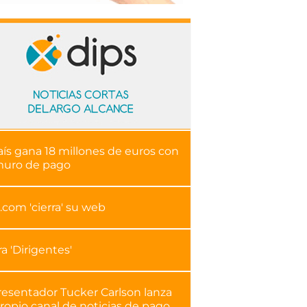
aís gana 18 millones de euros con
muro de pago
.com 'cierra' su web
ra 'Dirigentes'
resentador Tucker Carlson lanza
ropio canal de noticias de pago