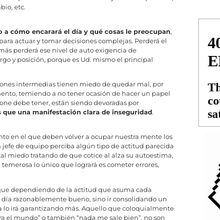
io, etc.
o a cómo encarará el día y qué cosas le preocupan
,
para actuar y tomar decisiones complejas. Perderá el
ás perderá ese nivel de auto exigencia de
rgo y posición, porque es Ud. mismo el principal
ones intermedias tienen miedo de quedar mal, por
ento, temiendo a no tener ocasión de hacer un papel
one debe tener, están siendo devoradas por
que una manifestación clara de inseguridad
.
to en el que deben volver a ocupar nuestra mente los
 jefe de equipo perciba algún tipo de actitud parecida
al miedo tratando de que cotice al alza su autoestima,
temerosa lo único que logrará es cometer errores,
s que dependiendo de la actitud que asuma cada
n día razonablemente bueno, sino ir consolidando un
a lo irá garantizando más. Aquello que coloquialmente
ntra el mundo” o también “nada me sale bien”, no son