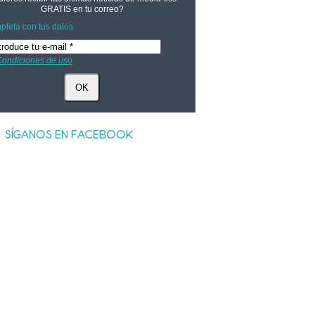
GRATIS
en tu correo?
leta con tus datos
ondiciones de uso