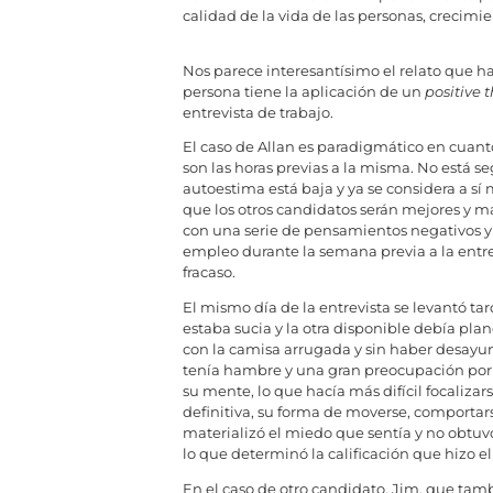
calidad de la vida de las personas, crecimie
Nos parece interesantísimo el relato que ha
persona tiene la aplicación de un
positive 
entrevista de trabajo.
El caso de Allan es paradigmático en cuanto
son las horas previas a la misma. No está 
autoestima está baja y ya se considera a s
que los otros candidatos serán mejores y má
con una serie de pensamientos negativos y 
empleo durante la semana previa a la entr
fracaso.
El mismo día de la entrevista se levantó ta
estaba sucia y la otra disponible debía pla
con la camisa arrugada y sin haber desayun
tenía hambre y una gran preocupación por 
su mente, lo que hacía más difícil focaliza
definitiva, su forma de moverse, comportar
materializó el miedo que sentía y no obtuvo
lo que determinó la calificación que hizo el
En el caso de otro candidato, Jim, que tamb