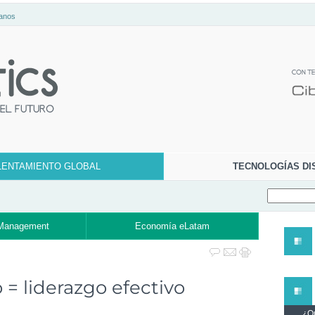
anos
LENTAMIENTO GLOBAL
TECNOLOGÍAS DI
Management
Economía eLatam
= liderazgo efectivo
¿Qu