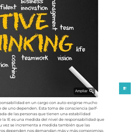
Ampliar
sponsabilidad en un cargo con auto-exigirse mucho
ue de uno dependen. Esta toma de consciencia (
self-
obada de las personas que tienen una estabilidad
 la IE es una medida del nivel de responsabilidad que
su vez se incrementa a medida también que las
otros dependen nos demandan más y más compromiso,