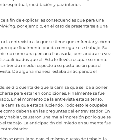
nto espiritual, meditación y paz interior.
ce a fin de explicar las consecuencias que para una
thinking
, por ejemplo, en el caso de presentarse a una
 a la entrevista a la que se tiene que enfrentar y cómo
seguro que finalmente pueda conseguir ese trabajo. Su
í mismo como una persona fracasada, pensando a su vez
s cualificados que él. Esto le llevó a ocupar su mente
sintiendo miedo respecto a su postulación para el
evista. De alguna manera, estaba anticipando el
rde, se dio cuenta de que la camisa que se iba a poner
ncharse para estar en condiciones. Finalmente se fue
ado. En el momento de la entrevista estaba tenso,
la camisa que estaba luciendo. Todo esto le ocupaba
rse como debería en las preguntas del entrevistador. En
se y hablar, causaron una mala impresión por lo que se
 el trabajo. La anticipación del miedo en su mente fue
 entrevistador.
ién se postulaba para el mismo puesto de trabajo, la