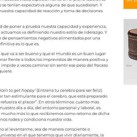
 se tenían expectativa alguna de que sucedieran. Y
a nuestra capacidad de reacción y toma de decisiones
d de poner a prueba nuestra capacidad y experiencia,
ctuamos va definiendo nuestro estilo de liderazgo. Y
én de pensamientos negativos alimentados por una
initiva es lo que es.
e que va a ser bueno y que el mundo es un buen lugar
onar frente a todos los imprevistos de manera positiva y
 impide a veces caminar sin sentir ese peso del fracaso
quiere.
rain to get happy’
(Entrena tu cerebro para ser feliz)
er tan estimulante para el cerebro, que está preparado
refuerza el placer”. En otros términos: cuánto más
stro día a día, del entorno personal y laboral, es
n mucho más lo que recibiremos como retorno de dicha
 nos rodea y condiciona nuestra vida.
ho al levantarme, sea de manera consciente o
 universo en el que tenemos que vivir diariamente, la