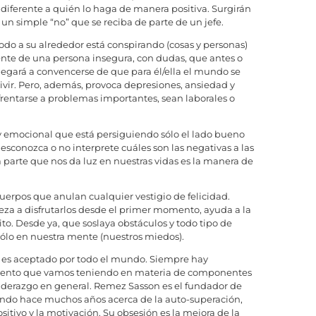
iferente a quién lo haga de manera positiva. Surgirán
 un simple “no” que se reciba de parte de un jefe.
todo a su alrededor está conspirando (cosas y personas)
mente de una persona insegura, con dudas, que antes o
llegará a convencerse de que para él/ella el mundo se
vivir. Pero, además, provoca depresiones, ansiedad y
frentarse a problemas importantes, sean laborales o
y emocional que está persiguiendo sólo el lado bueno
esconozca o no interprete cuáles son las negativas a las
 parte que nos da luz en nuestras vidas es la manera de
uerpos que anulan cualquier vestigio de felicidad.
eza a disfrutarlos desde el primer momento, ayuda a la
ito. Desde ya, que soslaya obstáculos y todo tipo de
 sólo en nuestra mente (nuestros miedos).
es aceptado por todo el mundo. Siempre hay
imiento que vamos teniendo en materia de componentes
liderazgo en general. Remez Sasson es el fundador de
ndo hace muchos años acerca de la auto-superación,
itivo y la motivación. Su obsesión es la mejora de la