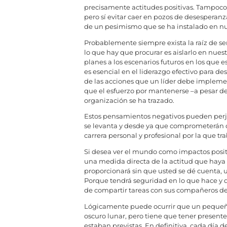
precisamente actitudes positivas. Tampoco
pero sí evitar caer en pozos de desesperan
de un pesimismo que se ha instalado en n
Probablemente siempre exista la raíz de s
lo que hay que procurar es aislarlo en nues
planes a los escenarios futuros en los que 
es esencial en el liderazgo efectivo para de
de las acciones que un líder debe implement
que el esfuerzo por mantenerse –a pesar de 
organización se ha trazado.
Estos pensamientos negativos pueden perj
se levanta y desde ya que comprometerán c
carrera personal y profesional por la que tra
Si desea ver el mundo como impactos positi
una medida directa de la actitud que haya
proporcionará sin que usted se dé cuenta, u
Porque tendrá seguridad en lo que hace y di
de compartir tareas con sus compañeros de e
Lógicamente puede ocurrir que un pequeño
oscuro lunar, pero tiene que tener presen
estaban previstas. En definitiva, cada día d