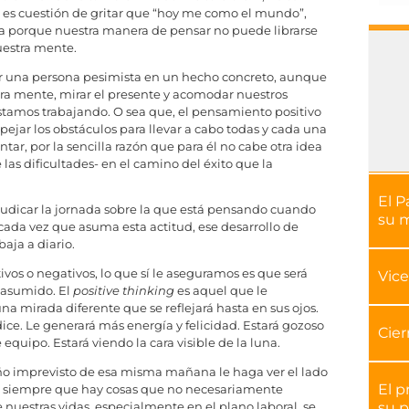
 es cuestión de gritar que “hoy me como el mundo”,
za porque nuestra manera de pensar no puede librarse
uestra mente.
er una persona pesimista en un hecho concreto, aunque
tra mente, mirar el presente y acomodar nuestros
estamos trabajando. O sea que, el pensamiento positivo
spejar los obstáculos para llevar a cabo todas y cada una
ar, por la sencilla razón que para él no cabe otra idea
las dificultades- en el camino del éxito que la
El P
udicar la jornada sobre la que está pensando cuando
su 
ada vez que asuma esta actitud, ese desarrollo de
baja a diario.
vos o negativos, lo que sí le aseguramos es que será
Vice
 asumido. El
positive thinking
es aquel que le
na mirada diferente que se reflejará hasta en sus ojos.
ce. Le generará más energía y felicidad. Estará gozoso
Cier
quipo. Estará viendo la cara visible de la luna.
 imprevisto de esa misma mañana le haga ver el lado
El p
te siempre que hay cosas que no necesariamente
su p
e nuestras vidas, especialmente en el plano laboral, se