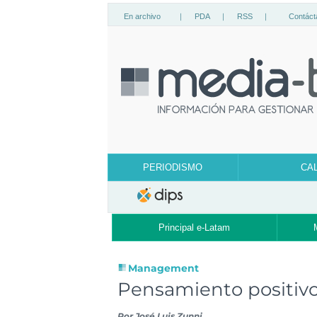
En archivo
|
PDA
|
RSS
|
Contáct
PERIODISMO
CA
Principal e-Latam
Management
Pensamiento positivo 
Por
José Luis Zunni