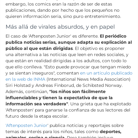
embargo, los comics eran la razón de ser de estas
publicaciones, dando por hecho que los pequeños no
quieren información seria, sino puro entretenimiento.
Más allá de virales absurdos, y en papel
El caso de 'Aftenposten Junior' es diferente.
El periódico
publica noticias serias, aunque adapta su explicación al
público al que están dirigidas
. El objetivo es proponer
una alternativa a las noticias que leen en redes sociales, y
que están en realidad dirigidas a los adultos, con todo lo
que ello conlleva. "Esto puede provocar que tengan miedo
y se sientan inseguros", comentan
en un artículo publicado
en la web de INMA
(International News Media Association)
Siri Holstad y Andreas Finborud, de Schibsted Norway.
Además, continúan,
"los niños son fácilmente
influenciables y tienen la expectativa de que la
información sea verdadera"
. Una grieta que ha explotado
'Aftenposten' para ganarse la confianza de sus lectores del
futuro desde la etapa escolar.
'Aftenposten Junior
' publica noticias y reportajes sobre
temas de interés para los niños, tales como
deportes,
animales, cocina o ciencia
. Pero también incluye