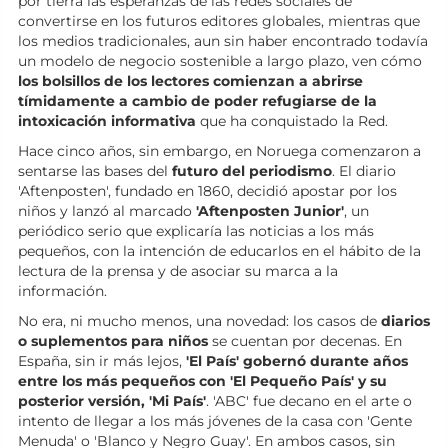
por tierra las esperanzas de las redes sociales de
convertirse en los futuros editores globales, mientras que
los medios tradicionales, aun sin haber encontrado todavía
un modelo de negocio sostenible a largo plazo, ven cómo
los bolsillos de los lectores comienzan a abrirse
tímidamente a cambio de poder refugiarse de la
intoxicación informativa
que ha conquistado la Red.
Hace cinco años, sin embargo, en Noruega comenzaron a
sentarse las bases del
futuro del periodismo
. El diario
'Aftenposten', fundado en 1860, decidió apostar por los
niños y lanzó al marcado
'Aftenposten Junior'
, un
periódico serio que explicaría las noticias a los más
pequeños, con la intención de educarlos en el hábito de la
lectura de la prensa y de asociar su marca a la
información.
No era, ni mucho menos, una novedad: los casos de
diarios
o suplementos para niños
se cuentan por decenas. En
España, sin ir más lejos,
'El País' gobernó durante años
entre los más pequeños con 'El Pequeño País' y su
posterior versión, 'Mi País'
. 'ABC' fue decano en el arte o
intento de llegar a los más jóvenes de la casa con 'Gente
Menuda' o 'Blanco y Negro Guay'. En ambos casos, sin