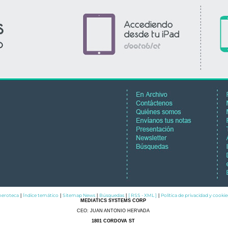
eroteca
Índice temático
Sitemap News
Búsquedas
[ RSS - XML ]
Política de privacidad y cookie
|
|
|
|
|
MEDIATICS SYSTEMS CORP
CEO: JUAN ANTONIO HERVADA
1801 CORDOVA ST