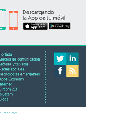
s
Aviso Legal
|