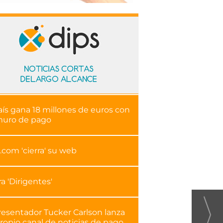
aís gana 18 millones de euros con
muro de pago
.com 'cierra' su web
ra 'Dirigentes'
resentador Tucker Carlson lanza
ropio canal de noticias de pago