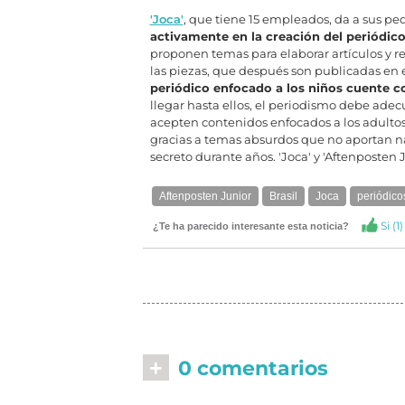
'Joca'
, que tiene 15 empleados, da a sus p
activamente en la creación del periódic
proponen temas para elaborar artículos y re
las piezas, que después son publicadas en 
periódico enfocado a los niños cuente co
llegar hasta ellos, el periodismo debe ade
acepten contenidos enfocados a los adultos. 
gracias a temas absurdos que no aportan na
secreto durante años. 'Joca' y 'Aftenposten
Aftenposten Junior
Brasil
Joca
periódicos
Si (
1
)
¿Te ha parecido interesante esta noticia?
+
0 comentarios