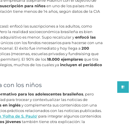
la empresaria Stéphanie Habrich con el objetivo de
suscripción para niños
en uno de los países más
lación tiene menos de 14 años, según datos de la CIA
asó: enfocó las suscripciones a los adultos, como
ero la realidad socioeconómica brasileña es bien
er adquisitivo es menor. Supo recalcular y
enfocó las
os únicos con los fondos necesarios para hacerse con una
incenal. El éxito fue inmediato y hoy llega a
200
úblicas (mecenas, escuelas privadas y fundraising que
 permiten). El 90% de los
18.000 ejemplares
que tira
olegios, muchos de los cuales ya
incluyen el periódico
a con los niños
ormativo para los adolescentes brasileños
, pero
d para trocear y contextualizar las noticias de
 en inglés
y complementa sus contenidos con una
ios prácticos relacionados con las noticias publicadas.
 'Folha de S. Paulo'
para integrar algunos contenidos
los jóvenes
también tiene otra explicación: la