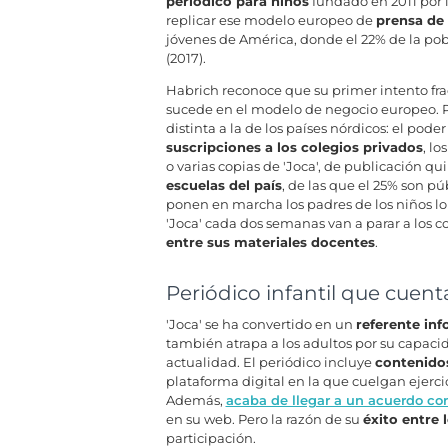
periódico para niños
fundado en 2011 por 
replicar ese modelo europeo de
prensa de 
jóvenes de América, donde el 22% de la pob
(2017).
Habrich reconoce que su primer intento frac
sucede en el modelo de negocio europeo. P
distinta a la de los países nórdicos: el pod
suscripciones a los colegios privados
, l
o varias copias de 'Joca', de publicación qu
escuelas del país
, de las que el 25% son p
ponen en marcha los padres de los niños lo
'Joca' cada dos semanas van a parar a los c
entre sus materiales docentes
.
Periódico infantil que cuent
'Joca' se ha convertido en un
referente inf
también atrapa a los adultos por su capacida
actualidad. El periódico incluye
contenidos
plataforma digital en la que cuelgan ejercic
Además,
acaba de llegar a un acuerdo con
en su web. Pero la razón de su
éxito entre 
participación.