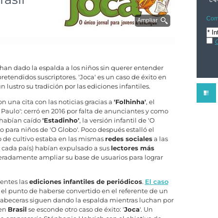
Comp
Ampliar
C
an dado la espalda a los niños sin querer entender
pretendidos suscriptores. 'Joca' es un caso de éxito en
lustro su tradición por las ediciones infantiles.
on una cita con las noticias gracias a
'Folhinha'
, el
 Paulo': cerró en 2016 por falta de anunciantes y como
, habían caído
'Estadinho'
, la versión infantil de 'O
co para niños de 'O Globo'. Poco después estalló el
o de cultivo estaba en las mismas
redes sociales
a las
 cada país) habían expulsado a sus
lectores más
eradamente ampliar su base de usuarios para lograr
uentes las
ediciones infantiles de periódicos
.
El caso
a el punto de haberse convertido en el referente de un
cabeceras siguen dando la espalda mientras luchan por
 en
Brasil
se esconde otro caso de éxito: '
Joca
'. Un