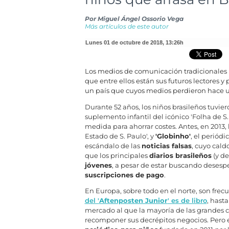
Por
Miguel Ángel Ossorio Vega
Más artículos de este autor
lunes 01 de octubre de 2018
,
13:26h
Los medios de comunicación tradicionales h
que entre ellos están sus futuros lectores y 
un país que cuyos medios perdieron hace un 
Durante 52 años, los niños brasileños tuvier
suplemento infantil del icónico 'Folha de S.
medida para ahorrar costes. Antes, en 2013
Estado de S. Paulo', y
'Globinho'
, el periódi
escándalo de las
noticias falsas
, cuyo cald
que los principales
diarios brasileños
(y de
jóvenes
, a pesar de estar buscando desesp
suscripciones de pago
.
En Europa, sobre todo en el norte, son frec
del '
Aftenposten Junior
' es de libro
, hast
mercado al que la mayoría de las grandes 
recomponer sus decrépitos negocios. Pero