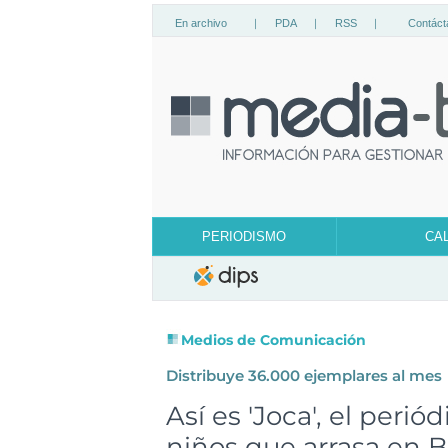
En archivo
|
PDA
|
RSS
|
Contáct
PERIODISMO
CA
Medios de Comunicación
Distribuye 36.000 ejemplares al mes
Así es 'Joca', el perió
niños que arrasa en Br