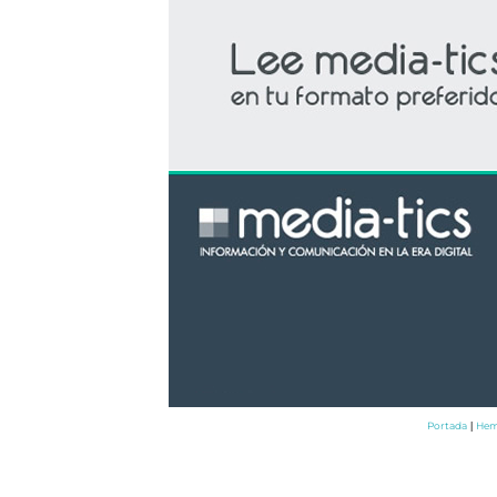
Portada
Hem
|