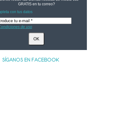
GRATIS
en tu correo?
leta con tus datos
ondiciones de uso