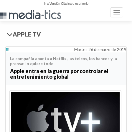
Ir a Versión Clásica o escritorio
Toggle n
APPLE TV
Martes 26 de marzo de 2019
La compañía apunta a Netflix, las telcos, los bancos y la
prensa: lo quiere todo
Apple entra en la guerra por controlar el
entretenimiento global