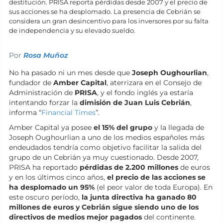
destitución. PRISA reporta pérdidas desde 2007 y el precio de
sus acciones se ha desplomado. La presencia de Cebrián se
considera un gran desincentivo para los inversores por su falta
de independencia y su elevado sueldo.
Por
Rosa Muñoz
No ha pasado ni un mes desde que
Joseph Oughourlian
,
fundador de
Amber Capital
, aterrizara en el Consejo de
Administración de
PRISA
, y el fondo inglés ya estaría
intentando forzar la
dimisión de Juan Luis Cebrián
,
informa “
Financial Times
”.
Amber Capital ya posee
el 15% del grupo
y la llegada de
Joseph Oughourlian a uno de los medios españoles más
endeudados tendría como objetivo facilitar la salida del
grupo de un Cebrián ya muy cuestionado. Desde 2007,
PRISA ha reportado
pérdidas de 2.200 millones
de euros
y en los últimos cinco años,
el precio de las acciones se
ha desplomado un 95%
(el peor valor de toda Europa). En
este oscuro período,
la junta directiva ha ganado 80
millones de euros y Cebrián sigue siendo uno de los
directivos de medios mejor pagados
del continente.