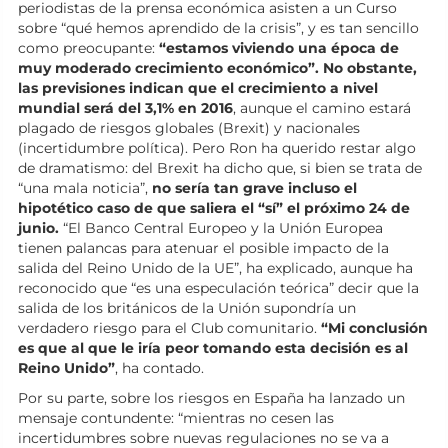
periodistas de la prensa económica asisten a un Curso
sobre “qué hemos aprendido de la crisis”, y es tan sencillo
como preocupante:
“estamos viviendo una época de
muy moderado crecimiento económico”. No obstante,
las previsiones indican que el crecimiento a nivel
mundial será del 3,1% en 2016
, aunque el camino estará
plagado de riesgos globales (Brexit) y nacionales
(incertidumbre política). Pero Ron ha querido restar algo
de dramatismo: del Brexit ha dicho que, si bien se trata de
“una mala noticia”,
no sería tan grave incluso el
hipotético caso de que saliera el “sí” el próximo 24 de
junio.
“El Banco Central Europeo y la Unión Europea
tienen palancas para atenuar el posible impacto de la
salida del Reino Unido de la UE”, ha explicado, aunque ha
reconocido que “es una especulación teórica” decir que la
salida de los británicos de la Unión supondría un
verdadero riesgo para el Club comunitario.
“Mi conclusión
es que al que le iría peor tomando esta decisión es al
Reino Unido”
, ha contado.
Por su parte, sobre los riesgos en España ha lanzado un
mensaje contundente: “mientras no cesen las
incertidumbres sobre nuevas regulaciones no se va a