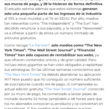
sus muros de pago, y 28 lo hicieron de forma definitiva
.
El estudio estima además que estos sistemas
generan
solo una pequeña parte de los ingresos de la industria
:
el 10% a nivel mundial y el 1% en EEUU. Por ello, medios
tan relevantes como “The Independent” y “The Sun” han
decidido renunciar a sus paywalls, y la revista “Newsweek”
va a ofrecer a partir de ahora un número limitado de
artículos gratuitos.
Como recoge “
Le Parisien
”,
solo medios como “The New
York Times”, “The Wall Street Journal” y “Financial
Times” han sido capaces de rentabilizar sus webs
, ya
que ofrecen contenidos únicos y de gran calidad. Pero
incluso estos gigantes se han visto obligados a replantear
sus estrategias. En las últimas semanas conocíamos que
“
The New York Times
” ha debido abandonar su aplicación
NYT Now puesto que no consiguió un número suficiente
de suscriptores cuando era de pago, ni compensaba su
actual edición gratuita. “
The Wall Street Journal
”, conocido
por su muro de pago, ha comenzado a lanzar pases de
invitado durante 24 horas (ampliable a 48 horas) para que
los no abonados conozcan su producto y se conviertan en
suscriptores. Sí hay medios más modestos que han