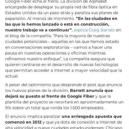
Google Fiber echa el freno. La división de Alphabet
encargada de desplegar su propia red de fibra óptica en
Estados Unidos da un paso atrás y paraliza sus planes de
expansión. Al menos de momento.
“En las ciudades en
las que lo hemos lanzado o está en construcción,
nuestro trabajo va a continuar”
,
explica Craig Barratt
en
el blog de la compañía. “Para la mayoría de nuestras
ciudades potenciales – aquellas en las que hemos estado
en conversaciones exploratorias – vamos a hacer una
pausa en nuestras operaciones y oficinas mientras
refinamos nuestro enfoque”. La compañía asegura que
quieren centrarse en el desarrollo de nuevas tecnologías
que permitan acceder a Internet a mayor velocidad que la
actual.
A pesar del optimismo que desprende el post que anuncia
los nuevos planes de la división,
Barratt anuncia que
dejará su puesto al frente de Google Fiber
y que la
plantilla del proyecto se recortará en aproximadamente un
9% sobre un total que ronda los 1.500 empleados.
El anuncio implica paralizar
una arriesgada apuesta que
comenzó en 2012
y que ya dota de conexión a Internet de
alta velocidad a nueve ciudades estadounidenses: Chicago,