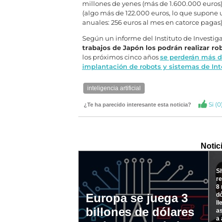
millones de yenes (más de 1.600.000 euros
(algo más de 122.000 euros, lo que supone 
anuales: 256 euros al mes en catorce pagas)
Según un informe del Instituto de Investi
trabajos de Japón los podrán realizar ro
los próximos cinco años
se perderán más de
implantación de robots y sistemas de Intel
inteligencia artificial
Si (
0
¿Te ha parecido interesante esta noticia?
Notic
Sh
r
8 
dó
Europa se juega 3
ll
billones de dólares
as
a 