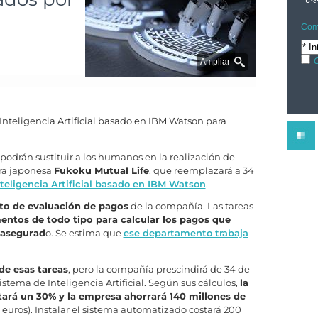
Comp
C
Ampliar
Inteligencia Artificial basado en IBM Watson para
podrán sustituir a los humanos en la realización de
ora japonesa
Fukoku Mutual Life
, que reemplazará a 34
teligencia Artificial basado en IBM Watson
.
o de evaluación de pagos
de la compañía. Las tareas
mentos de todo tipo para calcular los pagos que
 asegurad
o. Se estima que
ese departamento trabaja
e esas tareas
, pero la compañía prescindirá de 34 de
sistema de Inteligencia Artificial. Según sus cálculos,
la
rá un 30% y la empresa ahorrará 140 millones de
euros). Instalar el sistema automatizado costará 200