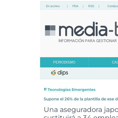
En archivo
|
PDA
|
RSS
|
Contáct
PERIODISMO
CA
Tecnologías Emergentes
Supone el 26% de la plantilla de ese
Una aseguradora jap
sustituirá a 34 emple