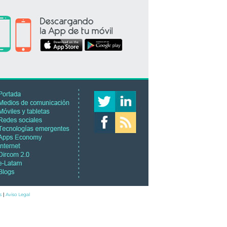
s
Aviso Legal
|