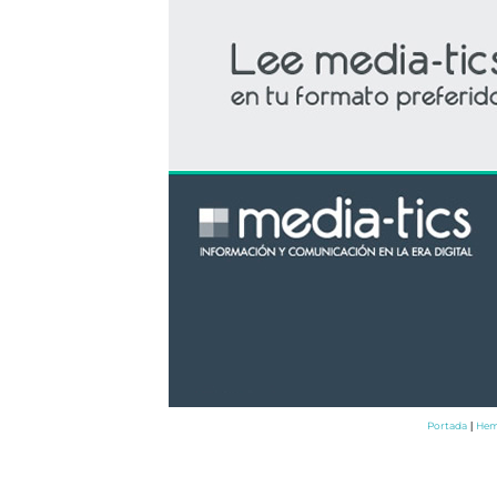
Portada
Hem
|