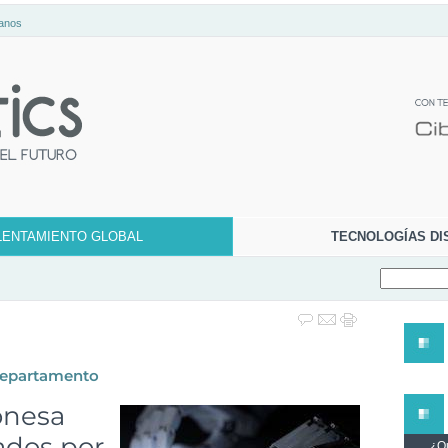
anos
LENTAMIENTO GLOBAL
TECNOLOGÍAS DI
 departamento
onesa
ados por
¿Qu