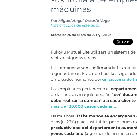
máquinas
Por
Miguel Ángel Ossorio Vega
Más artículos de este autor
miércoles 25 de enero de 2017
,
12:16h
Fukoku Mutual Life utilizará un sistema de 
realizar algunas tareas.
Los temores se van confirmando: los robots 
algunas tareas. Es lo que hará la asegurad
empleados humanos por
un sistema de In
Los empleados pertenecen al
departament
de las nuevas máquinas serán
‘leer’ docu
debe realizar la compañía a cada cliente
más de 130.000 casos cada año
.
Hasta ahora,
131 humanos se encargaban d
ellos (el 26%) para sustituirlos por el nuevo 
productividad del departamento aumenta
yenes cada año
(algo más de un millón de 