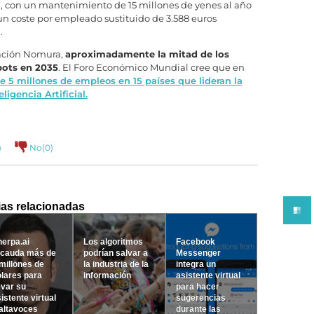
), con un mantenimiento de 15 millones de yenes al año
un coste por empleado sustituido de 3.588 euros
.
gación Nomura,
aproximadamente la mitad de los
bots en 2035
. El Foro Económico Mundial cree que en
 5 millones de empleos en 15 países que lideran la
igencia Artificial.
)
No(
0
)
ias relacionadas
erpa.ai
Los algoritmos
Facebook
ecauda más de
podrían salvar a
Messenger
millones de
la industria de la
integra un
lares para
información
asistente virtual
evar su
para hacer
istente virtual
sugerencias
altavoces
durante las