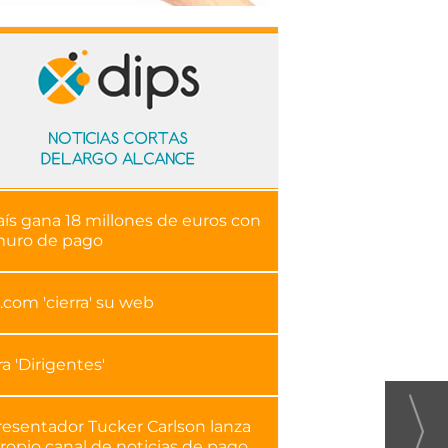
aís gana 18 millones de euros con
muro de pago
.com 'cierra' su web
ra 'Dirigentes'
resentador Tucker Carlson lanza
ropio canal de noticias de pago