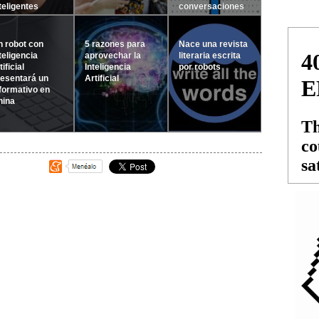
teligentes
conversaciones
 robot con
5 razones para
Nace una revista
teligencia
aprovechar la
literaria escrita
tificial
Inteligencia
por robots
esentará un
Artificial
formativo en
hina