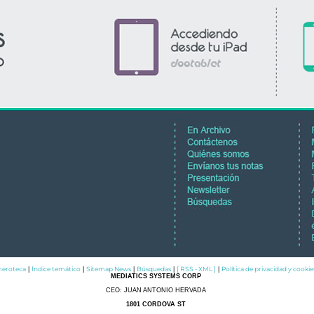
eroteca
Índice temático
Sitemap News
Búsquedas
[ RSS - XML ]
Política de privacidad y cookie
|
|
|
|
|
MEDIATICS SYSTEMS CORP
CEO: JUAN ANTONIO HERVADA
1801 CORDOVA ST