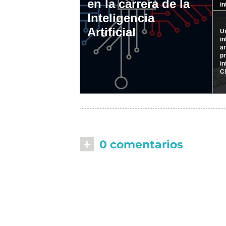
en la carrera de la
in
Inteligencia
Artificial
Un
in
ar
pr
in
C
+
0 comentarios