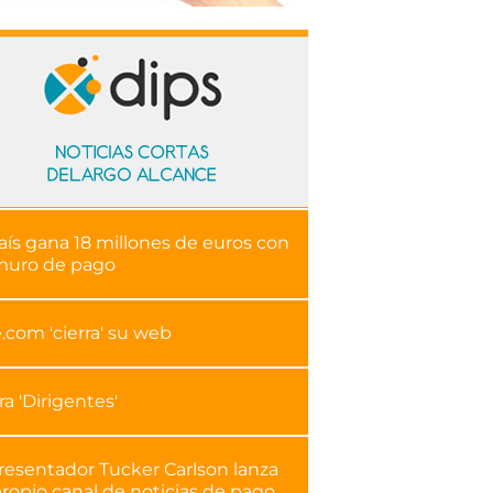
aís gana 18 millones de euros con
muro de pago
.com 'cierra' su web
ra 'Dirigentes'
presentador Tucker Carlson lanza
ropio canal de noticias de pago