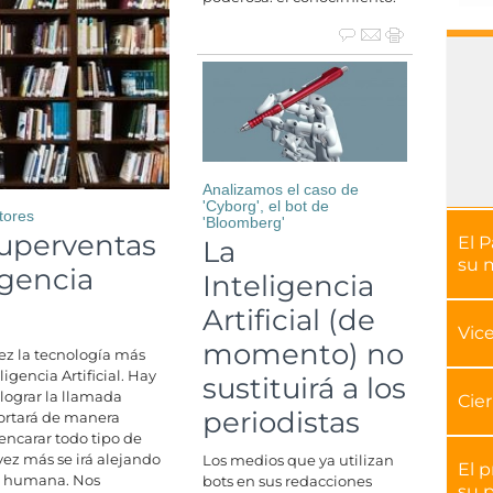
Analizamos el caso de
'Cyborg', el bot de
tores
'Bloomberg'
superventas
El P
La
su 
igencia
Inteligencia
Artificial (de
Vice
momento) no
ez la tecnología más
igencia Artificial. Hay
sustituirá a los
lograr la llamada
Cier
periodistas
portará de manera
ncarar todo tipo de
ez más se irá alejando
Los medios que ya utilizan
El 
ia humana. Nos
bots en sus redacciones
su p