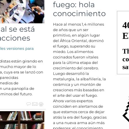
fuego: hola
conocimiento
Hace al menos 1,4 millones
ial se está
de años que un ser
primitivo, en algún lugar
acciones
del África Oriental, dominó
el fuego, superando su
les versiones para
miedo. Los alimentos
cocinados fueron vitales
istas están girando en
para la última etapa del
z mucho mayor de lo
crecimiento del cerebro.
va, cuya era se lanzó con
Luego desarrolló la
 parecidas
metalurgia, la albañilería, la
 medios de
cerámica y un montón de
en una panoplia de
creaciones más basadas en
aminos del futuro.
el arte del usar el fuego.
Ahora varios expertos
coinciden en alertarnos de
que estamos cerca de dejar
atrás la era del fuego, gracias
a una nueva arma aún más
poderosa: el conocimiento.