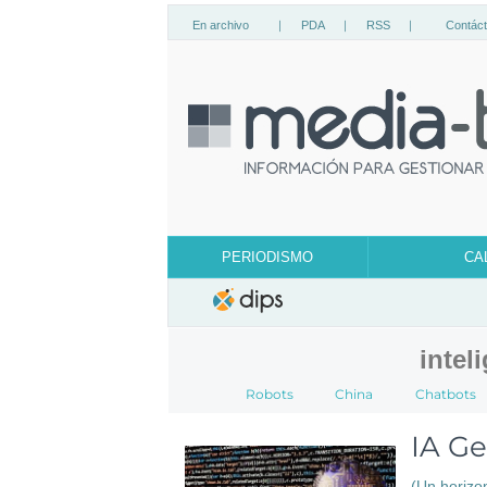
En archivo
|
PDA
|
RSS
|
Contác
PERIODISMO
CA
inteli
Robots
China
Chatbots
IA Ge
(Un horizo