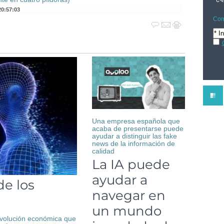
20:57:03
Com
Una empresa española que
acaba de presentarse puede
ayudar a distinguir las fake
news de la información de
calidad
La IA puede
ayudar a
de los
navegar en
un mundo
 revolución económica que