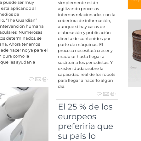
ea puede ser muy
simplemente están
 está aplicando al
agilizando procesos
medios de
internos relacionados con la
lo, “The Guardian”
cobertura de información,
n intervención humana
aunque sí hay casos de
taculares. Numerosas
elaboración y publicación
atos determinados, se
directa de contenidos por
mana. Ahora tenemos
parte de máquinas. El
ede hacer no ya para el
proceso necesitará crecer y
ón pura como la
madurar hasta llegar a
o que les ayudan a
sustituir a los periodistas. Y
existen dudas sobre la
capacidad real de los robots
para llegar a hacerlo algún
día.
El 25 % de los
europeos
preferiría que
su país lo