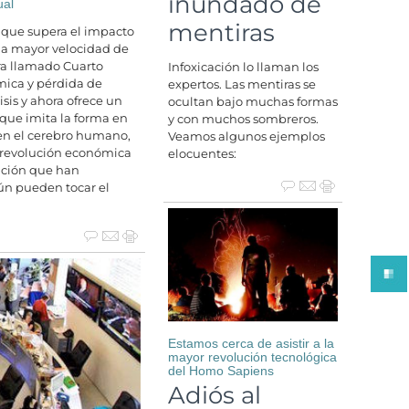
inundado de
ual
mentiras
 que supera el impacto
na mayor velocidad de
ora llamado Cuarto
Infoxicación lo llaman los
mica y pérdida de
expertos. Las mentiras se
isis y ahora ofrece un
ocultan bajo muchas formas
 que imita la forma en
y con muchos sombreros.
 en el cerebro humano,
Veamos algunos ejemplos
 revolución económica
elocuentes:
ación que han
aún pueden tocar el
Estamos cerca de asistir a la
mayor revolución tecnológica
del Homo Sapiens
Adiós al