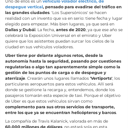
Uno de ellos es un
vehículo volador eléctrico, de
despegue vertical
, pensado para evadirse del tráfico en
las grandes ciudades
. 'Los Supersónicos' se hacen
realidad con un invento que va en serio: tiene fecha y lugar
elegido para empezar. Más bien lugares, ya que será en
Dallas y Dubái
. La fecha,
antes de 2020
, ya que ese año se
celebrará la Exposición Universal en el emirato y Uber
quiere que los asistentes puedan surcar los cielos de la
ciudad en sus vehículos voladores.
Uber tiene por delante algunos retos, desde la
autonomía hasta la seguridad, pasando por cuestiones
regulatorias o algo tan aparentemente simple como la
gestión de los puntos de carga o de despegue y
aterrizaje
. Crearán unos lugares llamados
'Vertiports'
, los
particulares aeropuertos para estos vehículos. Allí será
donde se gestione la recarga y, entendemos, donde los
pasajeros tomarán esta especie de taxi. Porque el objetivo
de Uber es que estos vehículos sirvan como
complemento para sus otros servicios de transporte,
entre los que ya se encuentran helicópteros y barcos
.
La compañía de Travis Kalanick, valorada en más de
60.000 millones de dólares
, no estará sola en esta