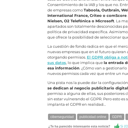
Consentimiento de la IAB y los que no. En
de empresas como
Taboola, Outbrain, W
International France, Criteo o comScore
Nielsen, O2 Telefónica o Microsoft
. La m
apartados son totalmente desconocidas para
política de privacidad específica. Asimismo
que ofrece la posibilidad de seleccionar q
La cuestión de fondo radica en que el merca
nuevas empresas que en el futuro quieran 
otorgando permisos.
El GDPR obliga a noti
sus datos
, lo que implica que
la entrada 
esa información
. ¿Cómo van a gestionarl
nuevos permisos cada vez que entre un nu
Una pista nos la puede dar la configurac
se dedican al negocio publicitario digital
permiso a alguna de ellas, sus posteriores c
sin estar vulnerando el GDPR. Pero esto es 
implanta el GDPR en realidad...
ciberseguridad
publicidad online
GDPR
Si (
0
¿Te ha parecido interesante esta noticia?