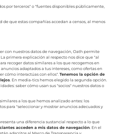
idos por terceros" o "fuentes disponibles públicamente,
ad de que estas compañías accedan a censos, al menos
er con nuestros datos de navegación, Oath permite
La primera explicación al respecto nos dice que "al
para recoger datos similares a los que recogemos en
e anuncios adaptados a tus intereses, como ofertas en
er cómo interactúas con ellos".
Tenemos la opción de
lejos
. En media-tics hemos elegido la segunda opción.
idades: saber cómo usan sus "socios" nuestros datos o
similares a los que hemos analizado antes: los
os para "seleccionar y mostrar anuncios adecuados y
resenta una diferencia sustancial respecto a lo que
ciantes acceden a mis datos de navegación
. En el
están adscritos al Marco de Transparencia y