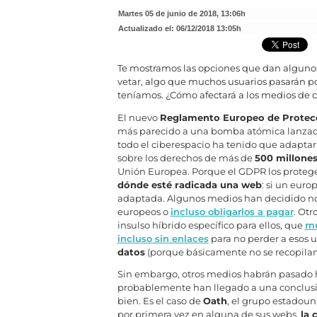
martes 05 de junio de 2018
,
13:06h
Actualizado el:
06/12/2018 13:05h
Te mostramos las opciones que dan algunos
vetar, algo que muchos usuarios pasarán po
teníamos. ¿Cómo afectará a los medios de
El nuevo
Reglamento Europeo de Protec
más parecido a una bomba atómica lanzada 
todo el ciberespacio ha tenido que adaptar
sobre los derechos de más de
500 millone
Unión Europea. Porque el GDPR los proteg
dónde esté radicada una web
: si un euro
adaptada. Algunos medios han decidido no p
europeos o
incluso obligarlos a pagar
. Otr
insulso híbrido específico para ellos, que
mu
incluso sin enlaces
para no perder a esos u
datos
(porque básicamente no se recopilan
Sin embargo, otros medios habrán pasado 
probablemente han llegado a una conclusión
bien. Es el caso de
Oath
, el grupo estadoun
por primera vez en alguna de sus webs,
la 