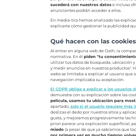
sucederá con nuestros datos
e incluso of
anunciantes podrán acceder a ellos.
En media-tics hemos analizado las explica
explicarte cómo gestionar la publicidad que
Qué hacen con las cookies
Al entrar en alguna web de Oath, la compa
normativa. En él
piden "tu consentimiento
utilizar tus datos de búsqueda, ubicación y
y medir anuncios en nuestros productos". H
webs se limitaba a explicar al usuario que 
navegación implicaba su aceptación.
El GDPR obliga a explicar a los usuarios 
demuestra con su explicación sobre las coo
película, usamos tu ubicación para most
apartado,
solo si el usuario requiere más
deslizas el dedo por nuestros sitios y apli
gusta, y mejoramos progresivamente las hist
priori parece una explicación superficial, pe
miedo
(a pesar de que ya sabíamos que tod
por primera vez en mucho tiempo volvem