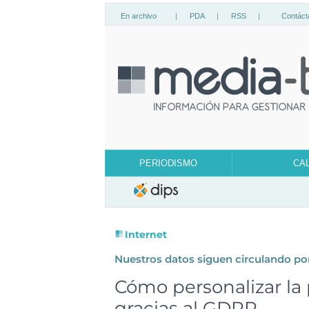
En archivo
|
PDA
|
RSS
|
Contáct
PERIODISMO
CA
Internet
Nuestros datos siguen circulando po
Cómo personalizar la 
gracias al GDPR