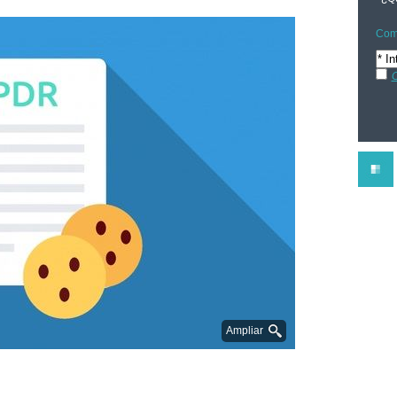
Comp
C
Ampliar