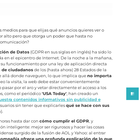
 medios para que elijas qué anuncios quieres ver o
r alto pero que otorga un poder que hasta no
 comunicación?
ción de Datos
(GDPR en sus siglas en inglés) ha sido lo
en el epicentro de Internet. De la noche a la mañana,
 su funcionamiento por una ley de aplicación directa
s de ciudadanos
de los (hasta ahora) 28 Estados de la
e allá donde naveguen, lo que implica que
no importa
peo la visita, la web debe estar convenientemente
asar por el aro y vetar directamente el acceso a los
os, como el periódico
'USA Today'
, han creado un
estra contenidos informativos sin publicidad e
suarios sin tener que explicarles
qué se hace con sus
).
horas hasta dar con
cómo cumplir el GDPR
, y
 inteligente: mejor ser rigurosos y hacer las cosas
idense surgido de la fusión de AOL y Yahoo: al entrar
compañía ofrece una profunda explicación de lo que