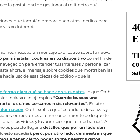
rece la posibilidad de gestionar al milímetro qué
ciones, que también proporcionan otros medios, para
 ves en Internet.
ñía nos muestra un mensaje explicativo sobre la nueva
 para instalar cookies en tu dispositivo
con el fin de
 navegación para entender tus intereses y personalizar
asta ahora, el mensaje sobre cookies que mostraban las
se hacía uso de esas piezas de código y que la
de forma clara qué se hace con sus datos
, lo que Oath
kies incluso con ejemplos:
"Cuando buscas una
rarte los cines cercanos más relevantes"
. En otro
 información
, Oath explica que "cuando te desplazas y
caciones, empezamos a tener conocimiento de lo que te
orias, los vídeos y los anuncios que te mostramos". A
ro es posible llegar a
detalles que por un lado dan
o esto sucedía),
pero, por otro lado, demuestran que
os a tener cierto poder sobre nuestros datos
.