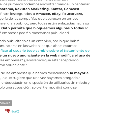
tre los primeros podemos encontrar más de un centenar
eborama, Rakuten Marketing, Kantar, Comcast
. Entre los segundos, a
Amazon, eBay, Foursquare,
ayoría de las compañías que aparecen en ambos
 el gran público, pero todas están enlazadas hacia su
,
Oath permite que bloqueemos algunas o todas
, lo
ué empresas podrán mostrarnos publicidad.
do publicitario es un ente vivo, por lo que habrá
anunciarse en las webs a las que ahora estamos
ficar al usuario todo cambio sobre el tratamiento de
de un nuevo anunciante en la web modifica el uso de
o las empresas? ¿Tendremos que estar aceptando
evo anunciante?
ión de las empresas que hemos mencionado:
la mayoría
, lo que sugiere que una vez hayamos otorgado el
lientes estarán en disposición de utilizarlos sin miedo y
solo una suposición: solo el tiempo dirá cómo se
cookies
)
No(
0
)