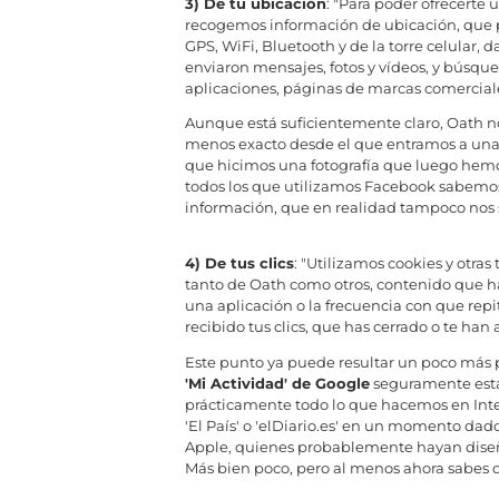
3) De tu ubicación
: "Para poder ofrecerte
recogemos información de ubicación, que pu
GPS, WiFi, Bluetooth y de la torre celular, 
enviaron mensajes, fotos y vídeos, y búsque
aplicaciones, páginas de marcas comerciales
Aunque está suficientemente claro, Oath n
menos exacto desde el que entramos a una 
que hicimos una fotografía que luego hemo
todos los que utilizamos Facebook sabemos
información, que en realidad tampoco nos s
4) De tus clics
: "Utilizamos cookies y otras 
tanto de Oath como otros, contenido que has
una aplicación o la frecuencia con que repi
recibido tus clics, que has cerrado o te ha
Este punto ya puede resultar un poco más 
'Mi Actividad' de Google
seguramente esta
prácticamente todo lo que hacemos en Intern
'El País' o 'elDiario.es' en un momento dad
Apple, quienes probablemente hayan diseñ
Más bien poco, pero al menos ahora sabes 