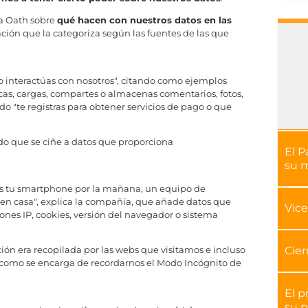
a Oath sobre
qué hacen con nuestros datos en las
ión que la categoriza según las fuentes de las que
 interactúas con nosotros", citando como ejemplos
as, cargas, compartes o almacenas comentarios, fotos,
o "te registras para obtener servicios de pago o que
do que se ciñe a datos que proporciona
El P
su 
ses tu smartphone por la mañana, un equipo de
let en casa", explica la compañía, que añade datos que
Vice
ones IP, cookies, versión del navegador o sistema
Cier
ión era recopilada por las webs que visitamos e incluso
, como se encarga de recordarnos el Modo Incógnito de
El p
su p