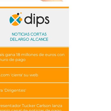
aís gana 18 millones de euros con
muro de pago
.com 'cierra' su web
ra 'Dirigentes'
resentador Tucker Carlson lanza
ropio canal de noticias de pago