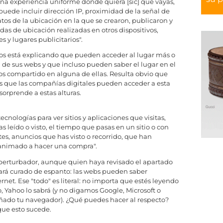
 una experiencia uniforme donde quiera [sic] que vayas,
ede incluir dirección IP, proximidad de la señal de
datos de la ubicación en la que se crearon, publicaron y
das de ubicación realizadas en otros dispositivos,
 y lugares publicitarios".
os está explicando que pueden acceder al lugar más o
de sus webs y que incluso pueden saber el lugar en el
s compartido en alguna de ellas. Resulta obvio que
 que las compañías digitales pueden acceder a esta
orprende a estas alturas.
tecnologías para ver sitios y aplicaciones que visitas,
 leído o visto, el tiempo que pasas en un sitio o con
tes, anuncios que has visto o recorrido, que han
n animado a hacer una compra".
perturbador, aunque quien haya revisado el apartado
rá curado de espanto: las webs pueden saber
et. Ese "todo" es literal: no importa que estés leyendo
o, Yahoo lo sabrá (y no digamos Google, Microsoft o
ado tu navegador). ¿Qué puedes hacer al respecto?
que esto sucede.