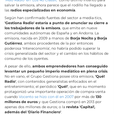
salvar la emisora, ahora parece que el rodillo ha llegado a
las
radios especializadas en economía
.
Según han confirmado fuentes del sector a media-tics,
'Gestiona Radio' estaría a punto de anunciar su cierre a
los trabajadores de la emisora
, que emite en nueve
comunidades autónomas de España y en Andorra. La
emisora, nacida en 2009 a manos de
Borja Nocito y Borja
Gutiérrez
, ambos procedentes de la por entonces
poderosa 'Intereconomía', no habría podido superar la
crisis generalizada del sector y el cambio en los hábitos de
consumo de los oyentes.
A pesar de ello,
ambos emprendedores han conseguido
levantar un pequeño imperio mediático en plena crisis
.
No en vano, el Grupo Gestiona posee otra emisora,
'Qué!
Radio'
, con contenidos generalistas enfocados en el
entretenimiento; el periódico
'Qué!'
, que en su momento
protagonizó una importante operación de compra-venta
cuando
Vocento se hizo con él en 2007
por más de
130
millones de euros
y que Gestiona compró en 2013 por
apenas dos millones de euros; o la
revista 'Capital',
además del 'Diario Financiero'
.