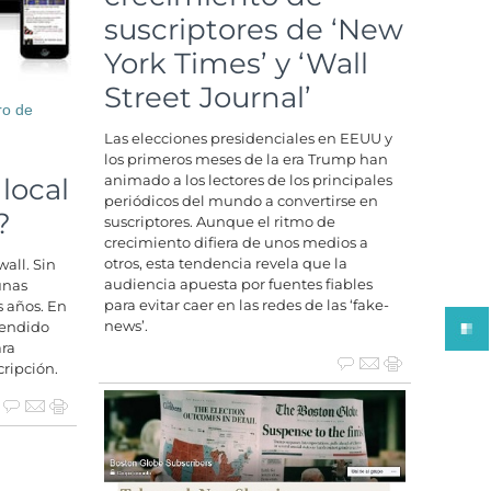
suscriptores de ‘New
York Times’ y ‘Wall
Street Journal’
ro de
Las elecciones presidenciales en EEUU y
los primeros meses de la era Trump han
animado a los lectores de los principales
 local
periódicos del mundo a convertirse en
?
suscriptores. Aunque el ritmo de
crecimiento difiera de unos medios a
otros, esta tendencia revela que la
all. Sin
audiencia apuesta por fuentes fiables
unas
para evitar caer en las redes de las ‘fake-
s años. En
news’.
rendido
ra
cripción.