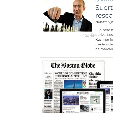
La moneda 
Suert
resc
06/06/2018
@
El dinero 
deriva. Lo
Kushner lo
medios de 
ha marcado