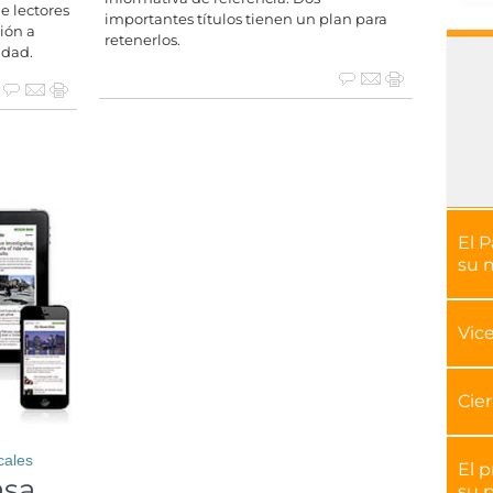
 lectores
importantes títulos tienen un plan para
ión a
retenerlos.
idad.
El P
su 
Vice
Cier
cales
El 
asa
su p