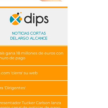
aís gana 18 millones de euros con
muro de pago
.com 'cierra' su web
ra 'Dirigentes'
presentador Tucker Carlson lanza
ropio canal de noticias de pago