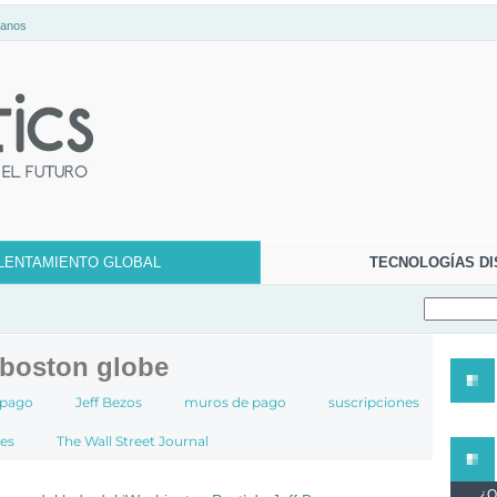
tanos
LENTAMIENTO GLOBAL
TECNOLOGÍAS DI
 boston globe
 pago
Jeff Bezos
muros de pago
suscripciones
mes
The Wall Street Journal
¿Qu