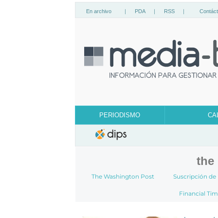
En archivo
|
PDA
|
RSS
|
Contác
PERIODISMO
CA
the
The Washington Post
Suscripción de
Financial Ti