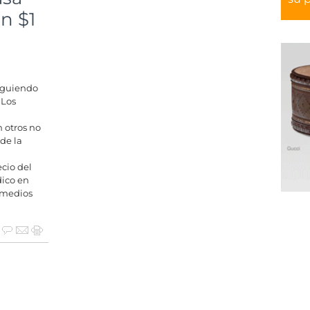
n $1
siguiendo
 Los
 otros no
de la
ecio del
dico en
 medios