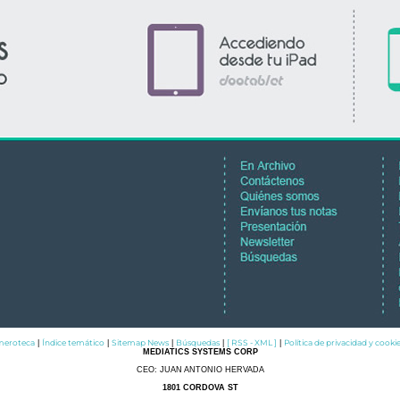
eroteca
Índice temático
Sitemap News
Búsquedas
[ RSS - XML ]
Política de privacidad y cooki
|
|
|
|
|
MEDIATICS SYSTEMS CORP
CEO: JUAN ANTONIO HERVADA
1801 CORDOVA ST