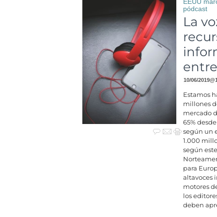
EEUU marca
pódcast
La vo
recur
infor
entr
10/06/2019
@
Estamos ha
millones d
mercado de
65% desde
según un e
1.000 mill
según este
Norteameri
para Europ
altavoces 
motores d
los editore
deben apre