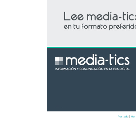
Portada
Hem
|