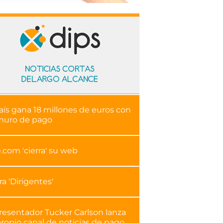
aís gana 18 millones de euros con
muro de pago
.com 'cierra' su web
ra 'Dirigentes'
presentador Tucker Carlson lanza
ropio canal de noticias de pago