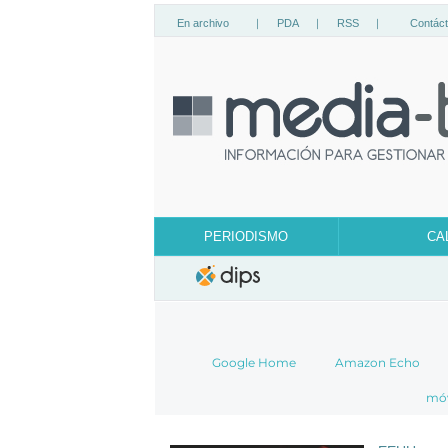
En archivo
|
PDA
|
RSS
|
Contác
PERIODISMO
CA
Google Home
Amazon Echo
móv