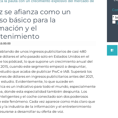
 la pauta con un crecimiento explosivo del mercado de
z se afianza como un
Com
so básico para la
mación y el
etenimiento
16:00:00
blando de unos ingresos publicitarios de casi 480
e dólares el año pasado solo en Estados Unidos en el
 los pódcast, lo que supone un crecimiento anual del
 2015, cuando este segmento empezó a despuntar,
studio que acaba de publicar PwC e IAB. Superará los
ones de dólares en ingresos publicitarios antes del 2021,
 estudio. Evidentemente, lo que sucede en
ca es un indicativo para todo el mundo, especialmente
a, donde esta especialidad también despunta. Los
inteligentes y el coche conectado son dos poderosos
e este fenómeno. Cada vez aparece como más claro que
s y la industria de la información y el entretenimiento
surarse a desarrollar su oferta de voz.