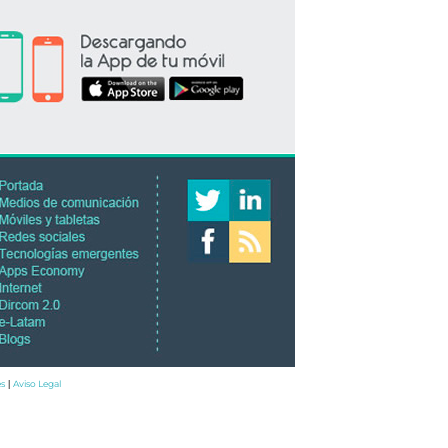
es
Aviso Legal
|