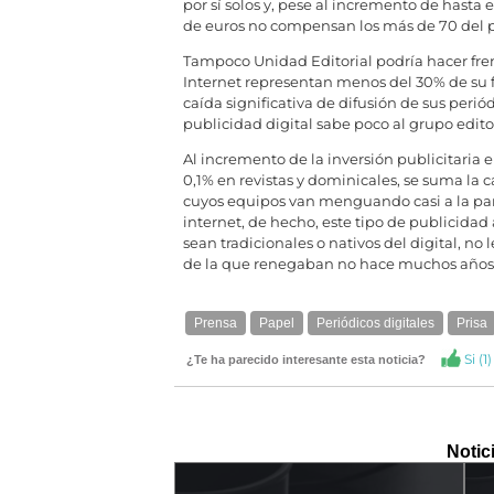
por sí solos y, pese al incremento de hasta e
de euros no compensan los más de 70 del pap
Tampoco Unidad Editorial podría hacer frent
Internet representan menos del 30% de su fa
caída significativa de difusión de sus periód
publicidad digital sabe poco al grupo editor
Al incremento de la inversión publicitaria e
0,1% en revistas y dominicales, se suma la 
cuyos equipos van menguando casi a la par 
internet, de hecho, este tipo de publicidad
sean tradicionales o nativos del digital, no
de la que renegaban no hace muchos años
Prensa
Papel
Periódicos digitales
Prisa
Si (
1
)
¿Te ha parecido interesante esta noticia?
Notic