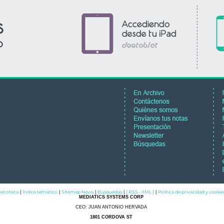
eroteca
Índice temático
Sitemap News
Búsquedas
[ RSS - XML ]
Política de privacidad y cookie
|
|
|
|
|
MEDIATICS SYSTEMS CORP
CEO: JUAN ANTONIO HERVADA
1801 CORDOVA ST