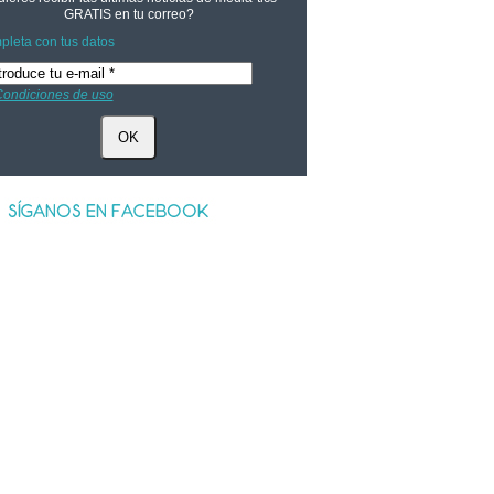
GRATIS
en tu correo?
leta con tus datos
ondiciones de uso