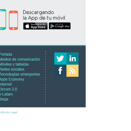
s
Aviso Legal
|