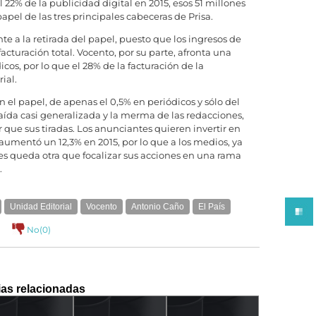
l 22% de la publicidad digital en 2015, esos 51 millones
el de las tres principales cabeceras de Prisa.
e a la retirada del papel, puesto que los ingresos de
cturación total. Vocento, por su parte, afronta una
icos, por lo que el 28% de la facturación de la
ial.
n el papel, de apenas el 0,5% en periódicos y sólo del
caída casi generalizada y la merma de las redacciones,
que sus tiradas. Los anunciantes quieren invertir en
 aumentó un 12,3% en 2015, por lo que a los medios, ya
 les queda otra que focalizar sus acciones en una rama
.
Unidad Editorial
Vocento
Antonio Caño
El País
No(
0
)
ias relacionadas