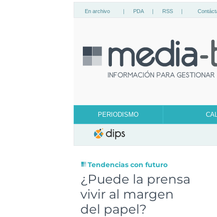
En archivo
|
PDA
|
RSS
|
Contáct
PERIODISMO
CA
Tendencias con futuro
¿Puede la prensa
vivir al margen
del papel?