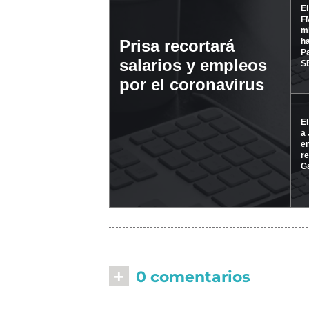
El
F
mi
ha
Prisa recortará
P
salarios y empleos
S
por el coronavirus
El
a 
en
re
Ga
+
0 comentarios