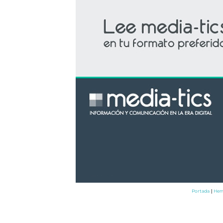
Portada
Hem
|