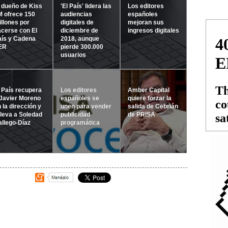
 dueño de Kiss
'El País' lidera las
Los editores
M ofrece 150
audiencias
españoles
llones por
digitales de
mejoran sus
cerse con El
diciembre de
ingresos digitales
aís y Cadena
2018, aunque
ER
pierde 300.000
usuarios
 País recupera
Los editores
Amber Capital
Javier Moreno
españoles se
quiere forzar la
 la dirección y
unen para vender
salida de Cebrián
leva a Soledad
publicidad
de PRISA
llego-Díaz
programática