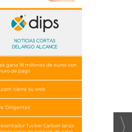
aís gana 18 millones de euros con
muro de pago
.com 'cierra' su web
ra 'Dirigentes'
resentador Tucker Carlson lanza
ropio canal de noticias de pago