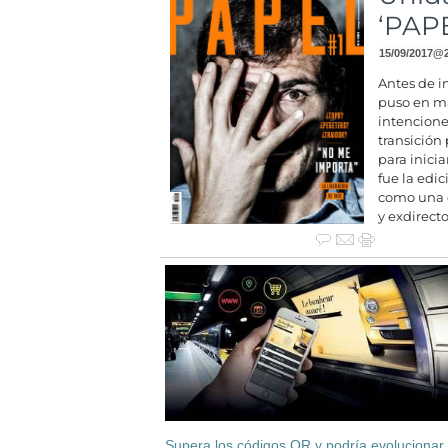
‘PAP
15/09/2017
@
Antes de i
puso en ma
intencione
transición
para inici
fue la edi
como una d
y exdirecto
Supera los códigos QR y podría evolucionar