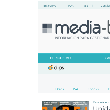
En archivo
|
PDA
|
RSS
|
Contác
PERIODISMO
CA
Libros
IVA
Ebooks
E
Dos años 
Unida