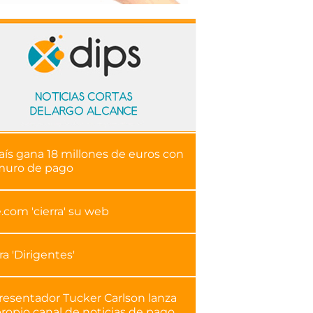
aís gana 18 millones de euros con
muro de pago
.com 'cierra' su web
ra 'Dirigentes'
presentador Tucker Carlson lanza
ropio canal de noticias de pago