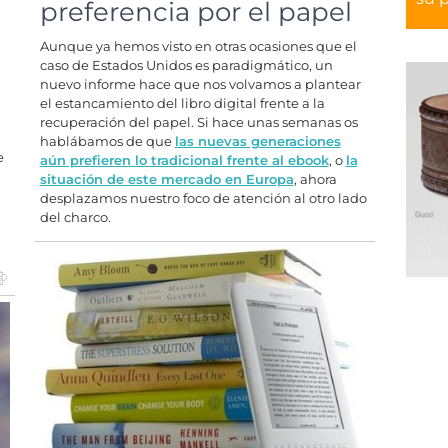
preferencia por el papel
Aunque ya hemos visto en otras ocasiones que el
caso de Estados Unidos es paradigmático, un
nuevo informe hace que nos volvamos a plantear
el estancamiento del libro digital frente a la
recuperación del papel. Si hace unas semanas os
hablábamos de que
las nuevas generaciones
e
aún prefieren lo tradicional frente al ebook
, o
la
situación de este mercado en Europa
, ahora
desplazamos nuestro foco de atención al otro lado
del charco.