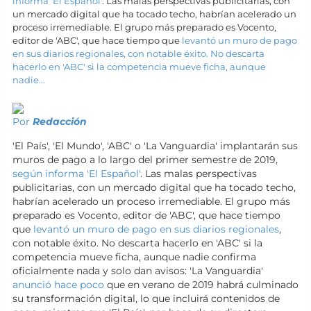
informa 'El Español'
. Las malas perspectivas publicitarias, con
un mercado digital que ha tocado techo, habrían acelerado un
proceso irremediable. El grupo más preparado es Vocento,
editor de 'ABC', que hace tiempo que
levantó un muro de pago
en sus diarios regionales, con notable éxito. No descarta
hacerlo en 'ABC' si la competencia mueve ficha, aunque
nadie...
Por
Redacción
'El País', 'El Mundo', 'ABC' o 'La Vanguardia' implantarán sus
muros de pago a lo largo del primer semestre de 2019,
según informa 'El Español'
. Las malas perspectivas
publicitarias, con un mercado digital que ha tocado techo,
habrían acelerado un proceso irremediable. El grupo más
preparado es Vocento, editor de 'ABC', que hace tiempo
que
levantó un muro de pago en sus diarios regionales
,
con notable éxito. No descarta hacerlo en 'ABC' si la
competencia mueve ficha, aunque nadie confirma
oficialmente nada y solo dan avisos: 'La Vanguardia'
anunció hace poco
que en verano de 2019 habrá culminado
su transformación digital, lo que incluirá contenidos de