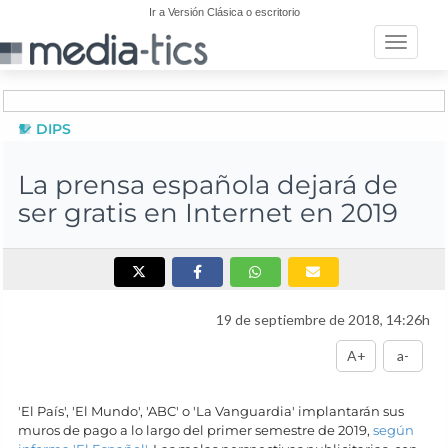
Ir a Versión Clásica o escritorio
Toggle n
DIPS
La prensa española dejará de
ser gratis en Internet en 2019
19 de septiembre de 2018, 14:26h
A+
a-
'El País', 'El Mundo', 'ABC' o 'La Vanguardia' implantarán sus
muros de pago a lo largo del primer semestre de 2019,
según