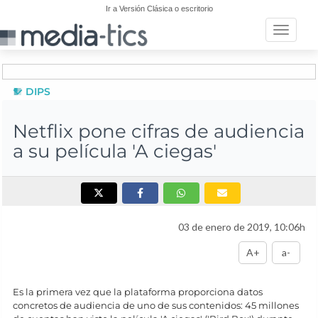
Ir a Versión Clásica o escritorio
Toggle n
DIPS
Netflix pone cifras de audiencia
a su película 'A ciegas'
03 de enero de 2019, 10:06h
A+
a-
Es la primera vez que la plataforma proporciona datos
concretos de audiencia de uno de sus contenidos: 45 millones