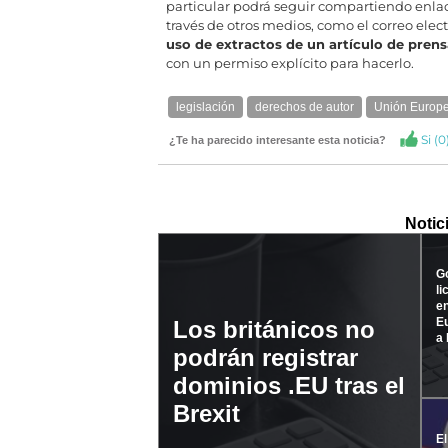
particular podrá seguir compartiendo enla
través de otros medios, como el correo elec
uso de extractos de un artículo de prens
con un permiso explícito para hacerlo.
legislación
derechos de autor
Unión Europ
Si (
0
¿Te ha parecido interesante esta noticia?
Notic
Go
li
en
Eu
Los británicos no
a 
podrán registrar
dominios .EU tras el
Brexit
El