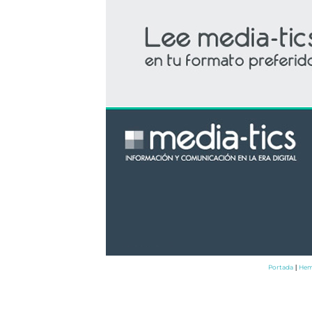
Portada
Hem
|