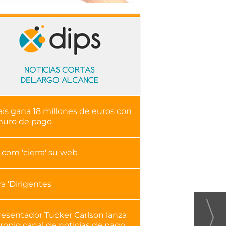
aís gana 18 millones de euros con
muro de pago
.com 'cierra' su web
ra 'Dirigentes'
resentador Tucker Carlson lanza
ropio canal de noticias de pago