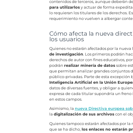
contenidos de terceros, aunque deberán d
para utilizarlos
y actuar de forma expedita
lo requieran los titulares de los derechos.
requerimiento no vuelven a albergar conte
Cómo afecta la nueva direct
los usuarios
Quienes no estarán afectados por la nueva l
de investigación
. Los primeros podrán hace
derechos de autor con fines educativos, po
podrán
realizar minería de datos
sobre est
que permitan analizar grandes conjuntos de 
público-privadas. Parte de esta excepción b
Inteligencia Artificial en la Unión Europe
datos de diversas fuentes, y obligar a quie
expresa de cada titular supondría un fren
en estos campos.
Asimismo, la
nueva Directiva europea sob
la
digitalización de sus archivos
con el ob
Quienes tampoco estarán afectados por la 
que se ha dicho,
los enlaces no estarán p