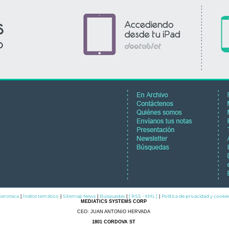
eroteca
Índice temático
Sitemap News
Búsquedas
[ RSS - XML ]
Política de privacidad y cookie
|
|
|
|
|
MEDIATICS SYSTEMS CORP
CEO: JUAN ANTONIO HERVADA
1801 CORDOVA ST