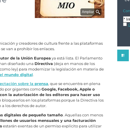
Comp
Ampliar
C
ación y creadores de cultura frente a las plataformas
se van a prohibir los enlaces.
utor de la Unión Europea
ya está lista. El Parlamento
n han diseñado una
Directiva
(deja en manos de los
como ley) para modernizar la legislación en materia de
 el
mundo digital
.
fectación sobre la
prensa
, que se encuentra en plena
ado por gigantes como
Google, Facebook, Apple o
on la autorización de los editores para hacer uso
án bloquearlos en los plataformas porque la Directiva los
 a los derechos de autor.
as digitales de pequeño tamaño
. Aquellas con menos
llones de usuarios mensuales y una facturación
s
estarán exentas de un permiso explícito para utilizar