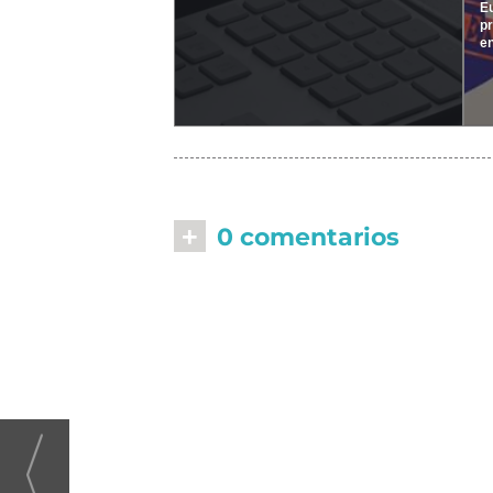
E
pr
en
+
0 comentarios