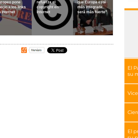
uropeo pone
refuerza el
que Europa esté
ecio a los links
copyright en
más integrada,
 Internet
Internet
será más fuerte”
El P
su 
Vice
Cier
El p
su p