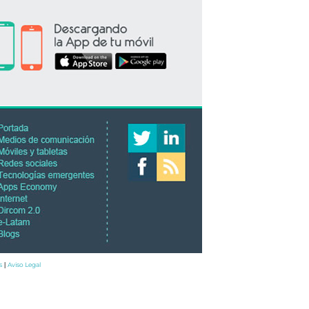
s
Aviso Legal
|