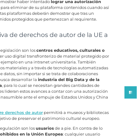
emostrar haber intentado
lograr una autorización
 para eliminar de su plataforma contenidos cuando así
 Estas plataformas deberán demostrar que tras un
nidos protegidos que pertenezcan al requirente.
iva de derechos de autor de la UE a
egislación son los
centros educativos, culturales o
r uso digital transfronterizo de material protegido por
r ejemplo en una intranet universitaria. También
os materiales y a través de tecnologías automatizadas
datos, sin importar si se trata de colaboraciones
usca desarrollar la
industria del Big Data y de la
a
, para lo cual se necesitan grandes cantidades de
nes lideran estos avances a contar con una autorización
o inasumible ante el empuje de Estados Unidos y China
re derechos de autor
permitirá a museos y bibliotecas
jetivo de preservar el patrimonio cultural europeo.
regulación son los
usuarios
de a pie. En contra de lo
rohibidos en la Unión Europea
: cualquier usuario