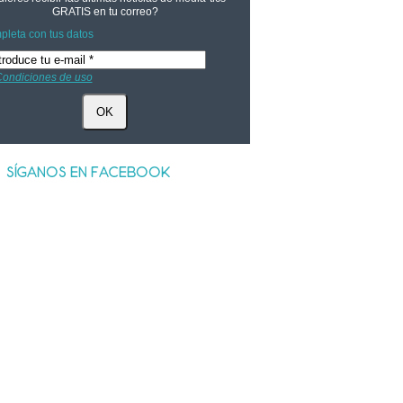
GRATIS
en tu correo?
leta con tus datos
ondiciones de uso