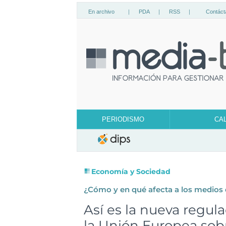
En archivo
|
PDA
|
RSS
|
Contáct
PERIODISMO
CA
Economía y Sociedad
¿Cómo y en qué afecta a los medios
Así es la nueva regul
la Unión Europea sob