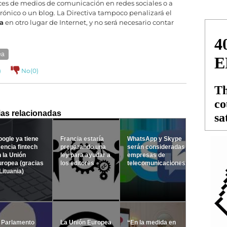
ces de medios de comunicación en redes sociales o a
trónico o un blog. La Directiva tampoco penalizará el
a
en otro lugar de Internet, y no será necesario contar
ea
)
No(
0
)
ias relacionadas
ogle ya tiene
Francia estaría
WhatsApp y Skype
cencia fintech
preparando una
serán consideradas
 la Unión
ley para ayudar a
empresas de
ropea (gracias
los editores
telecomunicaciones
Lituania)
 Parlamento
La Unión Europea
“En la medida en