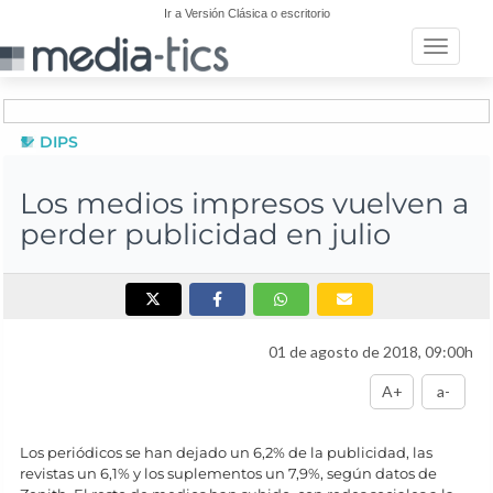
Ir a Versión Clásica o escritorio
Toggle n
DIPS
Los medios impresos vuelven a
perder publicidad en julio
01 de agosto de 2018, 09:00h
A+
a-
Los periódicos se han dejado un 6,2% de la publicidad, las
revistas un 6,1% y los suplementos un 7,9%, según datos de