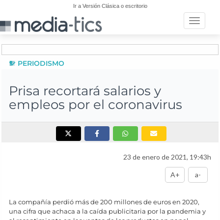
Ir a Versión Clásica o escritorio
Toggle n
PERIODISMO
Prisa recortará salarios y
empleos por el coronavirus
23 de enero de 2021, 19:43h
A+
a-
La compañía perdió más de 200 millones de euros en 2020,
una cifra que achaca a la caída publicitaria por la pandemia y