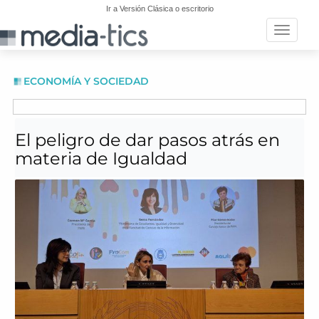
Ir a Versión Clásica o escritorio
Toggle n
ECONOMÍA Y SOCIEDAD
El peligro de dar pasos atrás en
materia de Igualdad