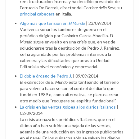
reestructuración interna y ha decidido prescindir de
Ferruccio De Bortoli, director del
Corriere della Sera
, su
principal cabecera
en Italia.
Algo más que tensión en
El Mundo
|
23/09/2014
Vuelven a sonar los tambores de guerra en el
periódico dirigido por Casimiro Garcia Abadillo.
El
Mundo
sigue envuelto en una crisis que, en vez de
solucionarse tras la destitución de Pedro J. Ramirez,
se ha agrandado por los problemas internos a la
cabecera y las dificultades que arrastra Unidad
Editorial a nivel económico y empresarial.
El doble órdago de Pedro J.
|
09/09/2014
El exdirector de
El Mundo
está tanteando el terreno
para volver a hacerse con el control del diario que
fundó en 1989 o, como alternativa, se plantea crear
otro medio que “recupere su espíritu fundacional”.
La crisis en las ventas golpea a los diarios italianos
|
02/09/2014
La crisis atenaza los periódicos italianos, que en el
último año han sufrido una bajada de las ventas,
además de una reducción en los ingresos publicitarios
en el papel. En los quioscos sólo se salvan los diarios