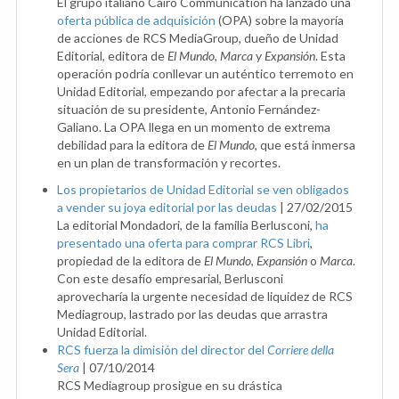
El grupo italiano Cairo Communication ha lanzado una
oferta pública de adquisición
(OPA) sobre la mayoría
de acciones de RCS MediaGroup, dueño de Unidad
Editorial, editora de
El Mundo
,
Marca
y
Expansión
. Esta
operación podría conllevar un auténtico terremoto en
Unidad Editorial, empezando por afectar a la precaria
situación de su presidente, Antonio Fernández-
Galiano. La OPA llega en un momento de extrema
debilidad para la editora de
El Mundo
, que está inmersa
en un plan de transformación y recortes.
Los propietarios de Unidad Editorial se ven obligados
a vender su joya editorial por las deudas
|
27/02/2015
La editorial Mondadori, de la familia Berlusconi,
ha
presentado una oferta para comprar RCS Libri
,
propiedad de la editora de
El Mundo
,
Expansión
o
Marca
.
Con este desafío empresarial, Berlusconi
aprovecharía la urgente necesidad de liquidez de RCS
Mediagroup, lastrado por las deudas que arrastra
Unidad Editorial.
RCS fuerza la dimisión del director del
Corriere della
Sera
|
07/10/2014
RCS Mediagroup prosigue en su drástica