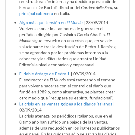
reestructuración interna y ha decidido prescindir de
Ferruccio De Bortoli, director del
Corriere della Sera
, su
principal cabecera
en Italia.
Algo más que tensión en
El Mundo
|
23/09/2014
Vuelven a sonar los tambores de guerra en el
periódico dirigido por Casimiro Garcia Abadillo.
El
Mundo
sigue envuelto en una crisis que, en vez de
solucionarse tras la destitución de Pedro J. Ramirez,
se ha agrandado por los problemas internos a la
cabecera y las dificultades que arrastra Unidad
Editorial a nivel económico y empresarial.
El doble órdago de Pedro J.
|
09/09/2014
El exdirector de
El Mundo
está tanteando el terreno
para volver a hacerse con el control del diario que
fundó en 1989 o, como alternativa, se plantea crear
otro medio que “recupere su espíritu fundacional”.
La crisis en las ventas golpea a los diarios italianos
|
02/09/2014
La crisis atenaza los periódicos italianos, que en el
último año han sufrido una bajada de las ventas,
además de una reducción en los ingresos publicitarios
en el papel. En los quioscos sólo se salvan los diarios