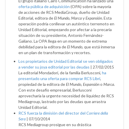
El grupo italiano Cairo Communication ha lanzado una
oferta pública de adquisición
(OPA) sobre la mayoría
de acciones de RCS MediaGroup, dueño de Unidad
Editorial, editora de
El Mundo
,
Marca
y
Expansión
. Esta
operación podría conllevar un auténtico terremoto en
Unidad Editorial, empezando por afectar a la precaria
situación de su presidente, Antonio Fernández-
Galiano. La OPA llega en un momento de extrema
debilidad para la editora de
El Mundo
, que está inmersa
en un plan de transformación y recortes.
Los propietarios de Unidad Editorial se ven obligados
a vender su joya editorial por las deudas
|
27/02/2015
La editorial Mondadori, de la familia Berlusconi,
ha
presentado una oferta para comprar RCS Libri
,
propiedad de la editora de
El Mundo
,
Expansión
o
Marca
.
Con este desafío empresarial, Berlusconi
aprovecharía la urgente necesidad de liquidez de RCS
Mediagroup, lastrado por las deudas que arrastra
Unidad Editorial.
RCS fuerza la dimisión del director del
Corriere della
Sera
|
07/10/2014
RCS Mediagroup prosigue en su drástica